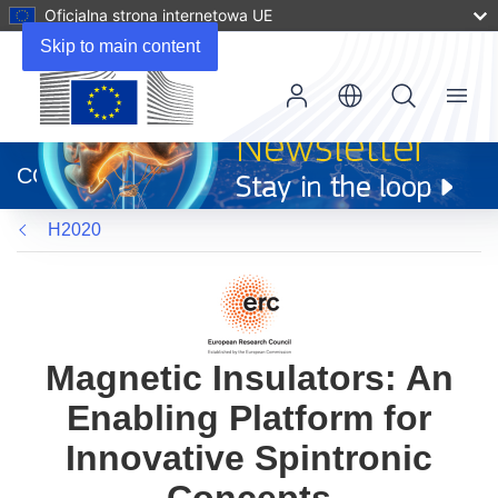
Oficjalna strona internetowa UE
Skip to main content
Menu
(odnośnik
otworzy
CORDIS
się
w
H2020
nowym
oknie)
Magnetic Insulators: An
Enabling Platform for
Innovative Spintronic