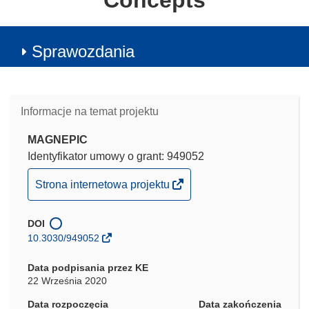
Concepts
Sprawozdania
Informacje na temat projektu
MAGNEPIC
Identyfikator umowy o grant: 949052
(odnośnik
Strona internetowa projektu
otworzy
się
DOI
w
10.3030/949052
nowym
oknie)
Data podpisania przez KE
22 Września 2020
Data rozpoczęcia
Data zakończenia