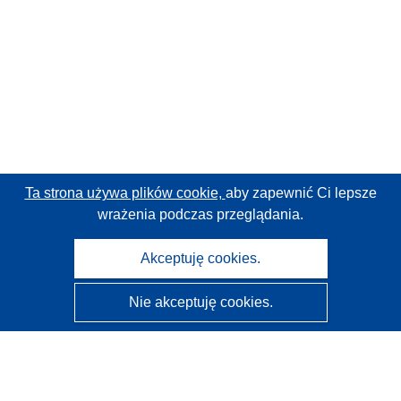
Ta strona używa plików cookie,
aby zapewnić Ci lepsze
wrażenia podczas przeglądania.
Akceptuję cookies.
Nie akceptuję cookies.
CORDIS - Wyniki badań wspieranych przez UE
Administratorem tej strony internetowej jest
Urząd
Publikacji Unii Europejskiej