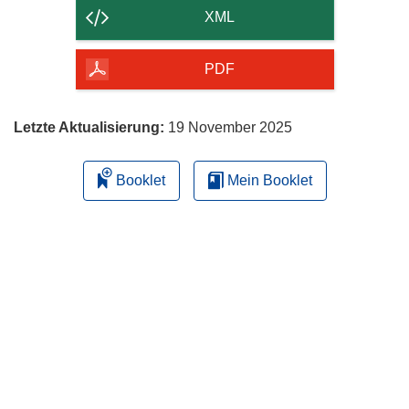
der
XML
Seite
herunterladen
PDF
Letzte Aktualisierung:
19 November 2025
Booklet
Mein Booklet