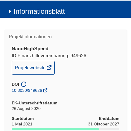
Informationsblatt
Projektinformationen
NanoHighSpeed
ID Finanzhilfevereinbarung: 949626
(öffnet
Projektwebsite
in
neuem
DOI
Fenster)
10.3030/949626
EK-Unterschriftsdatum
26 August 2020
Startdatum
Enddatum
1 Mai 2021
31 Oktober 2027