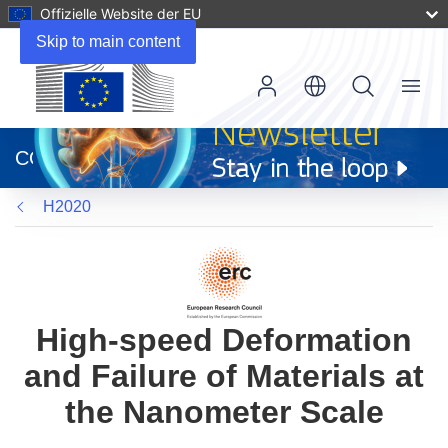
Offizielle Website der EU
Skip to main content
Menu
(öffnet
in
CORDIS
neuem
Fenster)
H2020
High-speed Deformation
and Failure of Materials at
the Nanometer Scale