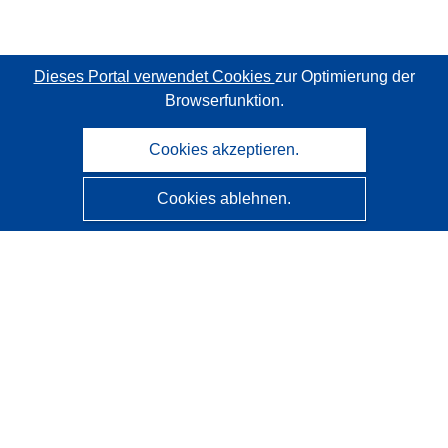
Dieses Portal verwendet Cookies
zur Optimierung der
Browserfunktion.
Cookies akzeptieren.
Cookies ablehnen.
CORDIS - Forschungsergebnisse der EU
Diese Website wird vom
Amt für Veröffentlichungen der
Europäischen Union
verwaltet.
Barrierefreiheit
Halbautomatische Projektklassifizierung - Hinweis zur
Erklärbarkeit