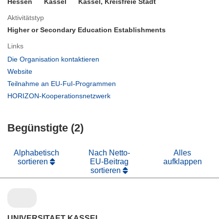
Hessen
Kassel
Kassel, Kreisfreie Stadt
Aktivitätstyp
Higher or Secondary Education Establishments
Links
(öffnet
Die Organisation kontaktieren
in
(öffnet
Website
neuem
in
(öffnet
Teilnahme an EU-FuI-Programmen
Fenster)
neuem
in
(öffnet
HORIZON-Kooperationsnetzwerk
Fenster)
neuem
in
Fenster)
neuem
Begünstigte (2)
Fenster)
Alphabetisch
Nach Netto-
Alles
sortieren
EU-Beitrag
aufklappen
sortieren
UNIVERSITAET KASSEL