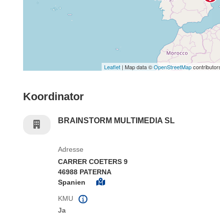
Leaflet
| Map data ©
OpenStreetMap
contributor
Koordinator
BRAINSTORM MULTIMEDIA SL
Adresse
CARRER COETERS 9
46988 PATERNA
Spanien
KMU
Ja