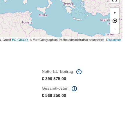
+
-
s, Credit
EC-GISCO
, © EuroGeographics for the administrative boundaries,
Disclaimer
Netto-EU-Beitrag
€ 396 375,00
Gesamtkosten
€ 566 250,00