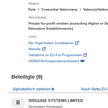
Region
Este
Comunitat Valenciana
Valencia/Valèn
Aktivitätstyp
Private for-profit entities (excluding Higher or 
Education Establishments)
Links
(öffnet in neuem Fens
Die Organisation kontaktieren
(öffnet in neuem Fenster)
Website
(öffnet in neuem
Teilnahme an EU-FuI-Programmen
(öffnet in neuem 
HORIZON-Kooperationsnetzwerk
Beteiligte (9)
Alphabetisch sortieren
Nach Netto-EU-
DISGUISE SYSTEMS LIMITED
Vereinigtes Königreich