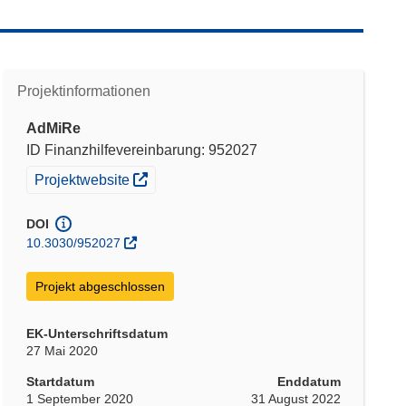
Projektinformationen
AdMiRe
ID Finanzhilfevereinbarung: 952027
(öffnet in neuem Fenster)
Projektwebsite
DOI
10.3030/952027
Projekt abgeschlossen
EK-Unterschriftsdatum
27 Mai 2020
Startdatum
Enddatum
1 September 2020
31 August 2022