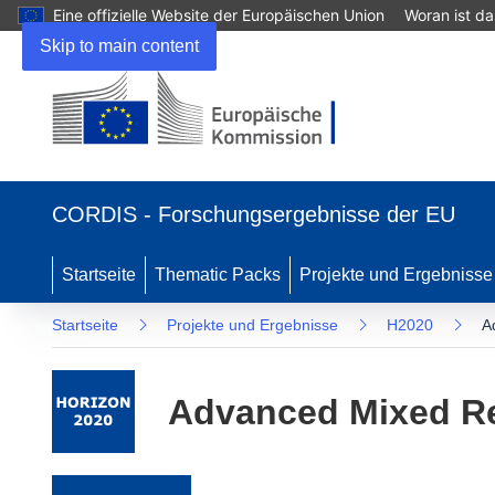
Eine offizielle Website der Europäischen Union
Woran ist d
Skip to main content
(öffnet in neuem Fenster)
CORDIS - Forschungsergebnisse der EU
Startseite
Thematic Packs
Projekte und Ergebnisse
Startseite
Projekte und Ergebnisse
H2020
A
Advanced Mixed Re