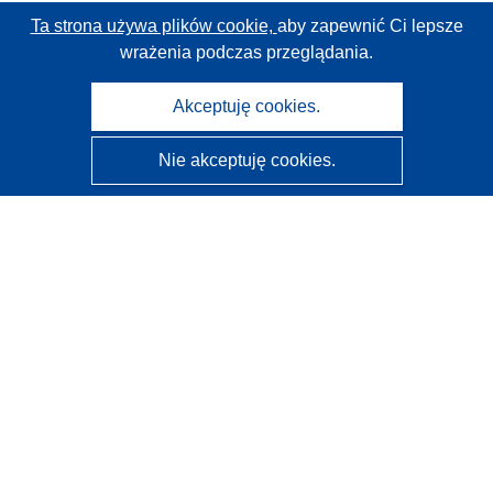
Ta strona używa plików cookie,
aby zapewnić Ci lepsze
wrażenia podczas przeglądania.
Akceptuję cookies.
Nie akceptuję cookies.
CORDIS - Wyniki badań wspieranych przez UE
Administratorem tej strony internetowej jest
Urząd
Publikacji Unii Europejskiej
Dostępność
Częściowo zautomatyzowana klasyfikacja projektów -
Informacja na temat wyjaśnialności
Kontakt