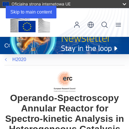
Oficjalna strona internetowa UE
Skip to main content
Menu
(odnośnik
otworzy
CORDIS
się
w
H2020
nowym
oknie)
Operando-Spectroscopy
Annular Reactor for
Spectro-kinetic Analysis in