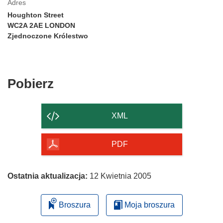
Adres
Houghton Street
WC2A 2AE LONDON
Zjednoczone Królestwo
Pobierz
Pobierz
zawartość
strony
XML
PDF
Ostatnia aktualizacja:
12 Kwietnia 2005
Broszura
Moja broszura