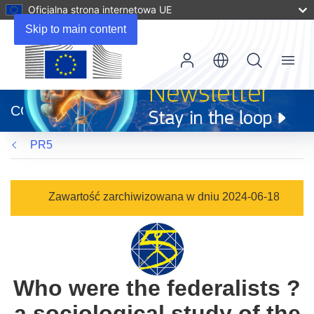
Oficjalna strona internetowa UE
Skip to main content
Menu
(odnośnik
otworzy
CORDIS
się
w
PR5
nowym
oknie)
Zawartość zarchiwizowana w dniu 2024-06-18
Who were the federalists ?
a sociological study of the