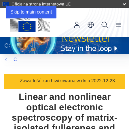
Oficjalna strona internetowa UE
Skip to main content
Menu
(odnośnik
otworzy
CORDIS
się
w
IC
nowym
oknie)
Zawartość zarchiwizowana w dniu 2022-12-23
Linear and nonlinear
optical electronic
spectroscopy of matrix-
isolated fullerenes and