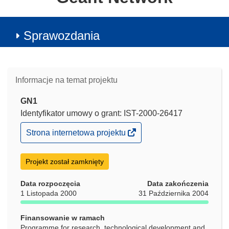
Sprawozdania
Informacje na temat projektu
GN1
Identyfikator umowy o grant: IST-2000-26417
(odnośnik
Strona internetowa projektu
otworzy
się
w
Projekt został zamknięty
nowym
oknie)
Data rozpoczęcia
Data zakończenia
1 Listopada 2000
31 Października 2004
Finansowanie w ramach
Programme for research, technological development and