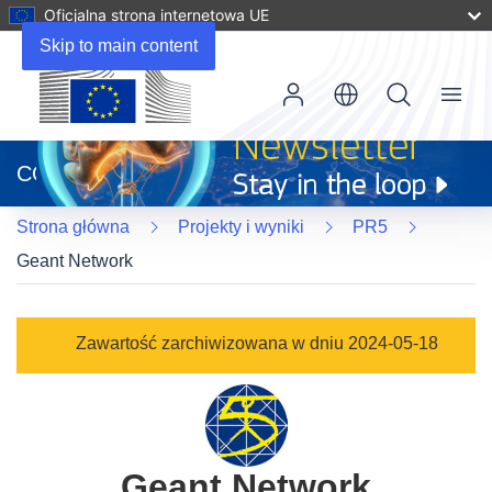
Oficjalna strona internetowa UE
Skip to main content
Menu
(odnośnik
otworzy
CORDIS
się
w
Strona główna
Projekty i wyniki
PR5
nowym
oknie)
Geant Network
Zawartość zarchiwizowana w dniu 2024-05-18
Geant Network