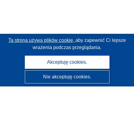
Ta strona używa plików cookie,
aby zapewnić Ci lepsze
wrażenia podczas przeglądania.
Akceptuję cookies.
Nie akceptuję cookies.
CORDIS - Wyniki badań wspieranych przez UE
Administratorem tej strony internetowej jest
Urząd
Publikacji Unii Europejskiej
Dostępność