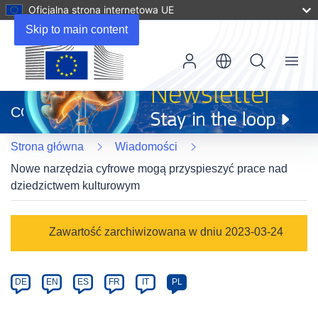
Oficjalna strona internetowa UE
Skip to main content
Menu
(odnośnik
otworzy
CORDIS
się
w
Strona główna
Wiadomości
nowym
oknie)
Nowe narzędzia cyfrowe mogą przyspieszyć prace nad
dziedzictwem kulturowym
Article
Zawartość zarchiwizowana w dniu 2023-03-24
Category
Article
DE
EN
ES
FR
IT
PL
available
in