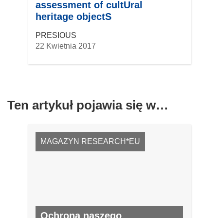
assessment of cultUral
m
heritage objectS
o
k
PRESIOUS
n
22 Kwietnia 2017
i
e
)
Ten artykuł pojawia się w…
MAGAZYN RESEARCH*EU
Ochrona naszego