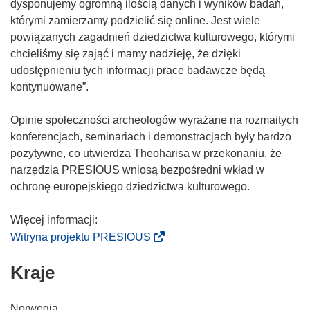
dysponujemy ogromną ilością danych i wyników badań,
którymi zamierzamy podzielić się online. Jest wiele
powiązanych zagadnień dziedzictwa kulturowego, którymi
chcieliśmy się zająć i mamy nadzieję, że dzięki
udostępnieniu tych informacji prace badawcze będą
kontynuowane”.
Opinie społeczności archeologów wyrażane na rozmaitych
konferencjach, seminariach i demonstracjach były bardzo
pozytywne, co utwierdza Theoharisa w przekonaniu, że
narzędzia PRESIOUS wniosą bezpośredni wkład w
ochronę europejskiego dziedzictwa kulturowego.
(
Witryna projektu PRESIOUS
o
Kraje
d
n
o
Norwegia