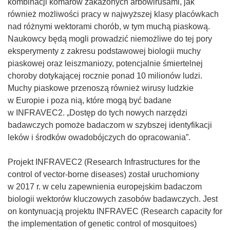
o
kombinacji komarów zakażonych arbowirusami, jak
w
również możliwości pracy w najwyższej klasy placówkach
y
nad różnymi wektorami chorób, w tym muchą piaskową.
m
Naukowcy będą mogli prowadzić niemożliwe do tej pory
o
eksperymenty z zakresu podstawowej biologii muchy
k
piaskowej oraz leiszmaniozy, potencjalnie śmiertelnej
n
choroby dotykającej rocznie ponad 10 milionów ludzi.
i
Muchy piaskowe przenoszą również wirusy ludzkie
e
w Europie i poza nią, które mogą być badane
)
w INFRAVEC2. „Dostęp do tych nowych narzędzi
badawczych pomoże badaczom w szybszej identyfikacji
leków i środków owadobójczych do opracowania”.
Projekt INFRAVEC2 (Research Infrastructures for the
control of vector-borne diseases) został uruchomiony
w 2017 r. w celu zapewnienia europejskim badaczom
biologii wektorów kluczowych zasobów badawczych. Jest
on kontynuacją projektu INFRAVEC (Research capacity for
the implementation of genetic control of mosquitoes)