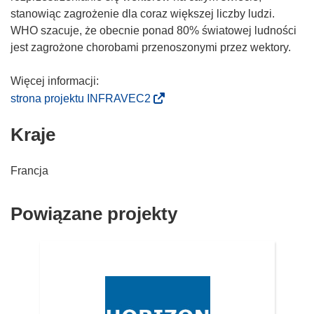
stanowiąc zagrożenie dla coraz większej liczby ludzi.
WHO szacuje, że obecnie ponad 80% światowej ludności
jest zagrożone chorobami przenoszonymi przez wektory.
(
strona projektu INFRAVEC2
o
Kraje
d
n
o
Francja
ś
n
Powiązane projekty
i
k
o
t
w
o