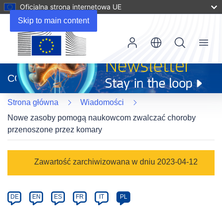
Oficjalna strona internetowa UE
Skip to main content
Menu
(odnośnik
otworzy
CORDIS
się
w
Strona główna
Wiadomości
nowym
oknie)
Nowe zasoby pomogą naukowcom zwalczać choroby
przenoszone przez komary
Article
Zawartość zarchiwizowana w dniu 2023-04-12
Category
Article
DE
EN
ES
FR
IT
PL
available
in