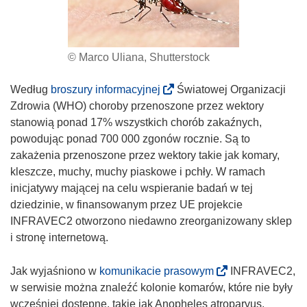
© Marco Uliana, Shutterstock
(
Według
broszury informacyjnej
Światowej Organizacji
o
Zdrowia (WHO) choroby przenoszone przez wektory
d
stanowią ponad 17% wszystkich chorób zakaźnych,
n
powodując ponad 700 000 zgonów rocznie. Są to
o
zakażenia przenoszone przez wektory takie jak komary,
ś
kleszcze, muchy, muchy piaskowe i pchły. W ramach
n
inicjatywy mającej na celu wspieranie badań w tej
i
dziedzinie, w finansowanym przez UE projekcie
k
INFRAVEC2 otworzono niedawno zreorganizowany sklep
o
i stronę internetową.
t
w
(
Jak wyjaśniono w
komunikacie prasowym
INFRAVEC2,
o
o
w serwisie można znaleźć kolonie komarów, które nie były
r
d
wcześniej dostępne, takie jak Anopheles atroparvus,