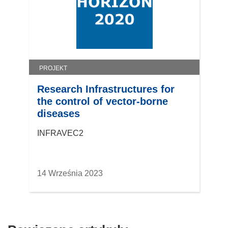
r
z
y
s
i
ę
PROJEKT
w
n
Research Infrastructures for
o
the control of vector-borne
w
diseases
y
INFRAVEC2
m
o
k
n
14 Września 2023
i
e
)