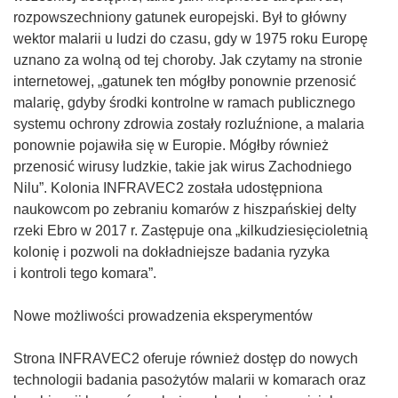
z
n
rozpowszechniony gatunek europejski. Był to główny
y
o
wektor malarii u ludzi do czasu, gdy w 1975 roku Europę
s
ś
uznano za wolną od tej choroby. Jak czytamy na stronie
i
n
internetowej, „gatunek ten mógłby ponownie przenosić
ę
i
malarię, gdyby środki kontrolne w ramach publicznego
w
k
systemu ochrony zdrowia zostały rozluźnione, a malaria
n
o
ponownie pojawiła się w Europie. Mógłby również
o
t
przenosić wirusy ludzkie, takie jak wirus Zachodniego
w
w
Nilu”. Kolonia INFRAVEC2 została udostępniona
y
o
naukowcom po zebraniu komarów z hiszpańskiej delty
m
r
rzeki Ebro w 2017 r. Zastępuje ona „kilkudziesięcioletnią
o
z
kolonię i pozwoli na dokładniejsze badania ryzyka
k
y
i kontroli tego komara”.
n
s
i
i
Nowe możliwości prowadzenia eksperymentów
e
ę
)
w
Strona INFRAVEC2 oferuje również dostęp do nowych
n
technologii badania pasożytów malarii w komarach oraz