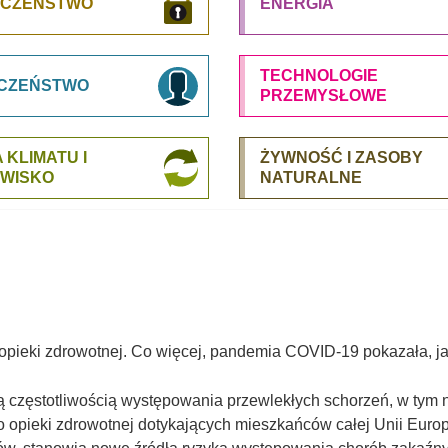
ECZEŃSTWO
ENERGIA
TECHNOLOGIE
CZEŃSTWO
PRZEMYSŁOWE
 KLIMATU I
ŻYWNOŚĆ I ZASOBY
WISKO
NATURALNE
pieki zdrowotnej. Co więcej, pandemia COVID-19 pokazała, j
 częstotliwością występowania przewlekłych schorzeń, w tym 
pieki zdrowotnej dotykających mieszkańców całej Unii Europejs