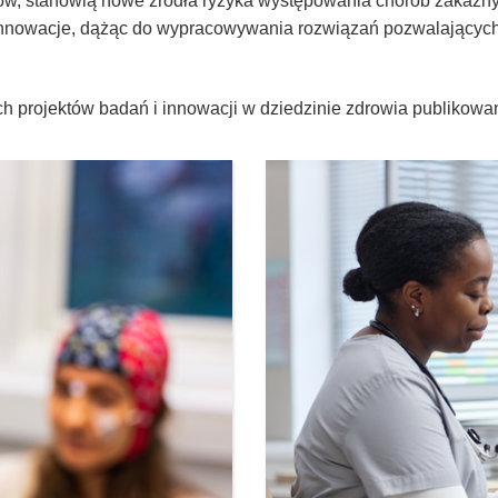
ów, stanowią nowe źródła ryzyka występowania chorób zakaźnyc
 innowacje, dążąc do wypracowywania rozwiązań pozwalającyc
ych projektów badań i innowacji w dziedzinie zdrowia publiko