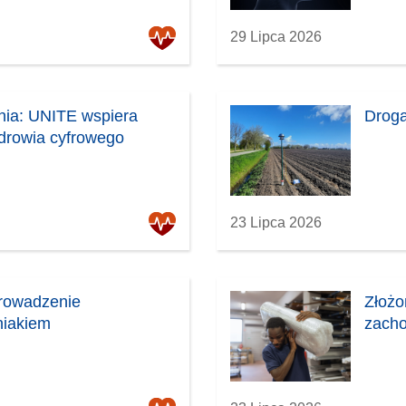
29 Lipca 2026
nia: UNITE wspiera
Droga
zdrowia cyfrowego
23 Lipca 2026
prowadzenie
Złożo
niakiem
zacho