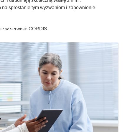
h i utrudniają skuteczną walkę z nimi.
h na sprostanie tym wyzwaniom i zapewnienie
wane w serwisie CORDIS.