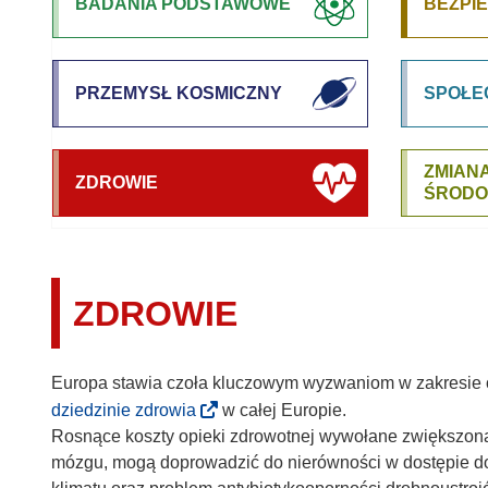
BADANIA PODSTAWOWE
BEZPI
PRZEMYSŁ KOSMICZNY
SPOŁE
ZMIANA
ZDROWIE
ŚRODO
ZDROWIE
Europa stawia czoła kluczowym wyzwaniom w zakresie o
dziedzinie zdrowia
w całej Europie.
Rosnące koszty opieki zdrowotnej wywołane zwiększoną
mózgu, mogą doprowadzić do nierówności w dostępie do o