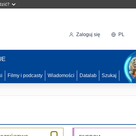
dzić?
Zaloguj się
PL
UE
ki
Filmy i podcasty
Wiadomości
Datalab
Szukaj