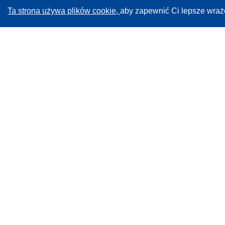
Ta strona używa plików cookie,
aby zapewnić Ci lepsze wraż
CORDIS - Wyniki badań wspieranych przez UE
Administratorem tej strony internetowej jest
Urząd
Publikacji Unii Europejskiej
Dostępność
Częściowo zautomatyzowana klasyfikacja projektów -
Informacja na temat wyjaśnialności