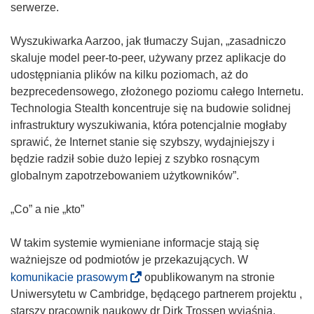
o
serwerze.
w
y
Wyszukiwarka Aarzoo, jak tłumaczy Sujan, „zasadniczo
m
skaluje model peer-to-peer, używany przez aplikacje do
o
udostępniania plików na kilku poziomach, aż do
k
bezprecedensowego, złożonego poziomu całego Internetu.
n
Technologia Stealth koncentruje się na budowie solidnej
i
infrastruktury wyszukiwania, która potencjalnie mogłaby
e
sprawić, że Internet stanie się szybszy, wydajniejszy i
)
będzie radził sobie dużo lepiej z szybko rosnącym
globalnym zapotrzebowaniem użytkowników”.
„Co” a nie „kto”
W takim systemie wymieniane informacje stają się
ważniejsze od podmiotów je przekazujących. W
(
komunikacie prasowym
opublikowanym na stronie
o
Uniwersytetu w Cambridge, będącego partnerem projektu ,
d
starszy pracownik naukowy dr Dirk Trossen wyjaśnia,