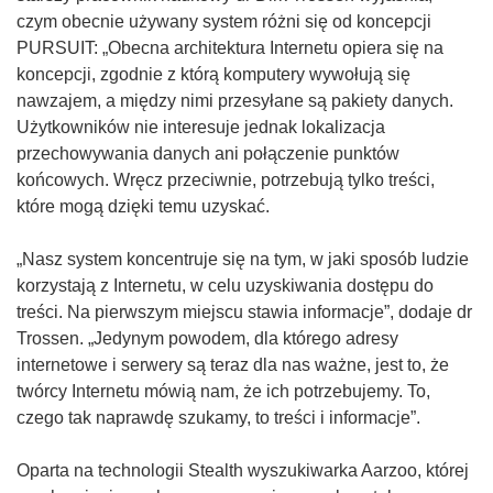
n
czym obecnie używany system różni się od koncepcji
o
PURSUIT: „Obecna architektura Internetu opiera się na
ś
koncepcji, zgodnie z którą komputery wywołują się
n
nawzajem, a między nimi przesyłane są pakiety danych.
i
Użytkowników nie interesuje jednak lokalizacja
k
przechowywania danych ani połączenie punktów
o
końcowych. Wręcz przeciwnie, potrzebują tylko treści,
t
które mogą dzięki temu uzyskać.
w
o
„Nasz system koncentruje się na tym, w jaki sposób ludzie
r
korzystają z Internetu, w celu uzyskiwania dostępu do
z
treści. Na pierwszym miejscu stawia informacje”, dodaje dr
y
Trossen. „Jedynym powodem, dla którego adresy
s
internetowe i serwery są teraz dla nas ważne, jest to, że
i
twórcy Internetu mówią nam, że ich potrzebujemy. To,
ę
czego tak naprawdę szukamy, to treści i informacje”.
w
n
Oparta na technologii Stealth wyszukiwarka Aarzoo, której