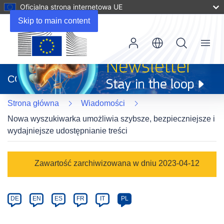
Oficjalna strona internetowa UE
Skip to main content
Menu
(odnośnik
otworzy
CORDIS
się
w
Strona główna
Wiadomości
nowym
oknie)
Nowa wyszukiwarka umożliwia szybsze, bezpieczniejsze i
wydajniejsze udostępnianie treści
Article
Zawartość zarchiwizowana w dniu 2023-04-12
Category
Article
DE
EN
ES
FR
IT
PL
available
in