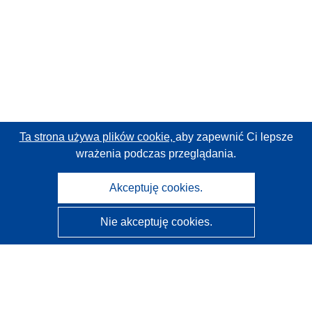
Ta strona używa plików cookie,
aby zapewnić Ci lepsze
wrażenia podczas przeglądania.
Akceptuję cookies.
Nie akceptuję cookies.
CORDIS - Wyniki badań wspieranych przez UE
Administratorem tej strony internetowej jest
Urząd
Publikacji Unii Europejskiej