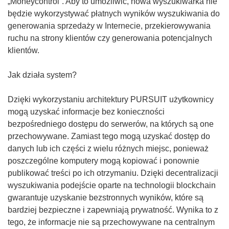
d
„Moneycontrol”. Aby to umożliwić, nowa wyszukiwarka nie
n
będzie wykorzystywać płatnych wyników wyszukiwania do
o
generowania sprzedaży w Internecie, przekierowywania
ś
ruchu na strony klientów czy generowania potencjalnych
n
klientów.
i
k
Jak działa system?
o
t
Dzięki wykorzystaniu architektury PURSUIT użytkownicy
w
mogą uzyskać informacje bez konieczności
o
bezpośredniego dostępu do serwerów, na których są one
r
przechowywane. Zamiast tego mogą uzyskać dostęp do
z
danych lub ich części z wielu różnych miejsc, ponieważ
y
poszczególne komputery mogą kopiować i ponownie
s
publikować treści po ich otrzymaniu. Dzięki decentralizacji
i
wyszukiwania podejście oparte na technologii blockchain
ę
gwarantuje uzyskanie bezstronnych wyników, które są
w
bardziej bezpieczne i zapewniają prywatność. Wynika to z
n
tego, że informacje nie są przechowywane na centralnym