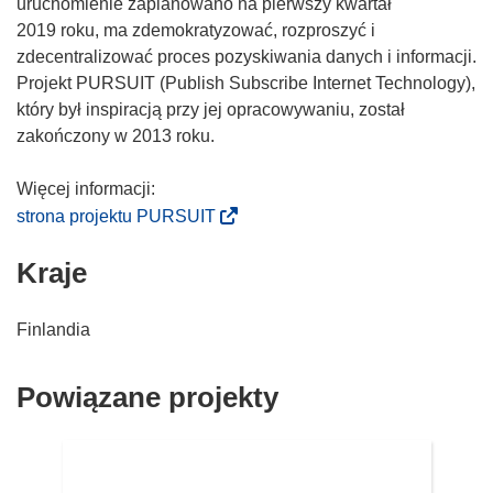
o
uruchomienie zaplanowano na pierwszy kwartał
w
2019 roku, ma zdemokratyzować, rozproszyć i
y
zdecentralizować proces pozyskiwania danych i informacji.
m
Projekt PURSUIT (Publish Subscribe Internet Technology),
o
który był inspiracją przy jej opracowywaniu, został
k
zakończony w 2013 roku.
n
i
e
(
strona projektu PURSUIT
)
o
Kraje
d
n
o
Finlandia
ś
n
Powiązane projekty
i
k
o
t