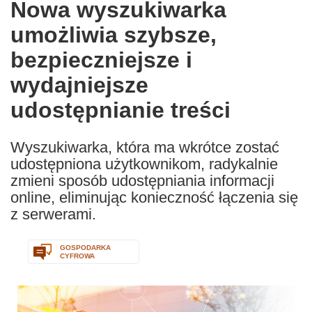
Nowa wyszukiwarka
the
umożliwia szybsze,
following
languages:
bezpieczniejsze i
wydajniejsze
udostępnianie treści
Wyszukiwarka, która ma wkrótce zostać
udostępniona użytkownikom, radykalnie
zmieni sposób udostępniania informacji
online, eliminując konieczność łączenia się
z serwerami.
GOSPODARKA
CYFROWA