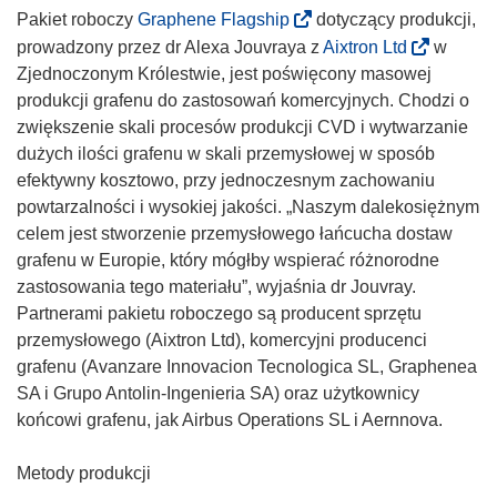
(
Pakiet roboczy
Graphene Flagship
dotyczący produkcji,
o
(
prowadzony przez dr Alexa Jouvraya z
Aixtron Ltd
w
d
o
Zjednoczonym Królestwie, jest poświęcony masowej
n
d
produkcji grafenu do zastosowań komercyjnych. Chodzi o
o
n
zwiększenie skali procesów produkcji CVD i wytwarzanie
ś
o
dużych ilości grafenu w skali przemysłowej w sposób
n
ś
efektywny kosztowo, przy jednoczesnym zachowaniu
i
n
powtarzalności i wysokiej jakości. „Naszym dalekosiężnym
k
i
celem jest stworzenie przemysłowego łańcucha dostaw
o
k
grafenu w Europie, który mógłby wspierać różnorodne
t
o
zastosowania tego materiału”, wyjaśnia dr Jouvray.
w
t
Partnerami pakietu roboczego są producent sprzętu
o
w
przemysłowego (Aixtron Ltd), komercyjni producenci
r
o
grafenu (Avanzare Innovacion Tecnologica SL, Graphenea
z
r
SA i Grupo Antolin-Ingenieria SA) oraz użytkownicy
y
z
końcowi grafenu, jak Airbus Operations SL i Aernnova.
s
y
i
s
Metody produkcji
ę