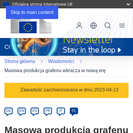
Oficjalna strona internetowa UE
Skip to main content
Menu
(odnośnik
otworzy
CORDIS
się
w
Strona główna
Wiadomości
nowym
oknie)
Masowa produkcja grafenu wkracza w nową erę
Article
Zawartość zarchiwizowana w dniu 2023-04-13
Category
Article
DE
EN
ES
FR
IT
PL
available
in
Masowa produkcja grafenu
the