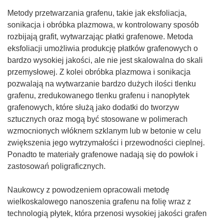
i
w
ę
Metody przetwarzania grafenu, takie jak eksfoliacja,
n
w
sonikacja i obróbka plazmowa, w kontrolowany sposób
o
n
rozbijają grafit, wytwarzając płatki grafenowe. Metoda
w
o
eksfoliacji umożliwia produkcję płatków grafenowych o
y
w
bardzo wysokiej jakości, ale nie jest skalowalna do skali
m
y
przemysłowej. Z kolei obróbka plazmowa i sonikacja
o
m
pozwalają na wytwarzanie bardzo dużych ilości tlenku
k
o
grafenu, zredukowanego tlenku grafenu i nanopłytek
n
k
grafenowych, które służą jako dodatki do tworzyw
i
n
sztucznych oraz mogą być stosowane w polimerach
e
i
wzmocnionych włóknem szklanym lub w betonie w celu
)
e
zwiększenia jego wytrzymałości i przewodności cieplnej.
)
Ponadto te materiały grafenowe nadają się do powłok i
zastosowań poligraficznych.
Naukowcy z powodzeniem opracowali metodę
wielkoskalowego nanoszenia grafenu na folię wraz z
technologią płytek, która przenosi wysokiej jakości grafen