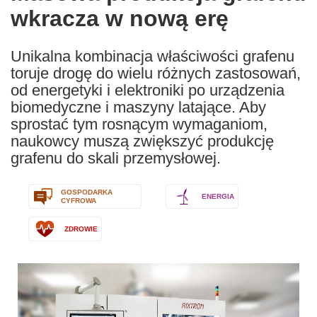
wkracza w nową erę
following
languages:
Unikalna kombinacja właściwości grafenu
toruje drogę do wielu różnych zastosowań,
od energetyki i elektroniki po urządzenia
biomedyczne i maszyny latające. Aby
sprostać tym rosnącym wymaganiom,
naukowcy muszą zwiększyć produkcję
grafenu do skali przemysłowej.
GOSPODARKA
ENERGIA
CYFROWA
ZDROWIE