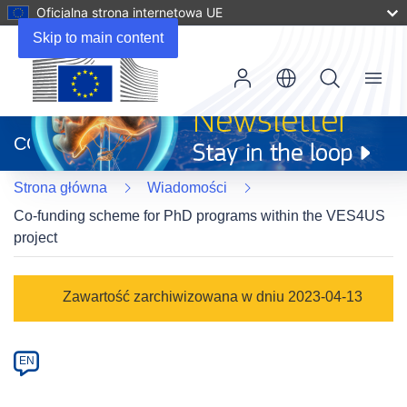
Oficjalna strona internetowa UE
Skip to main content
Menu
(odnośnik
otworzy
CORDIS
się
w
Strona główna
Wiadomości
nowym
oknie)
Co-funding scheme for PhD programs within the VES4US
project
Article
Zawartość zarchiwizowana w dniu 2023-04-13
Category
Article
EN
available
in