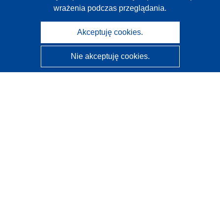
wrażenia podczas przeglądania.
Akceptuję cookies.
Nie akceptuję cookies.
CORDIS - Wyniki badań wspieranych przez UE
Administratorem tej strony internetowej jest
Urząd
Publikacji Unii Europejskiej
Dostępność
Częściowo zautomatyzowana klasyfikacja projektów -
Informacja na temat wyjaśnialności
Kontakt
Skontaktuj się z naszym punktem Help Desk