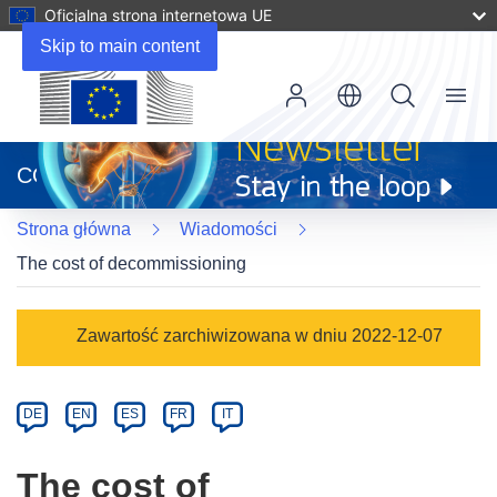
Oficjalna strona internetowa UE
Skip to main content
Menu
(odnośnik
otworzy
CORDIS
się
w
Strona główna
Wiadomości
nowym
oknie)
The cost of decommissioning
Article
Zawartość zarchiwizowana w dniu 2022-12-07
Category
Article
DE
EN
ES
FR
IT
available
in
The cost of
the