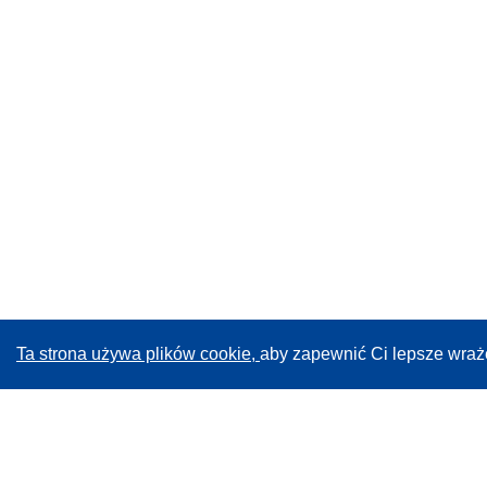
Ta strona używa plików cookie,
aby zapewnić Ci lepsze wraż
CORDIS - Wyniki badań wspieranych przez UE