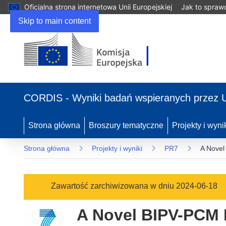
Oficjalna strona internetowa Unii Europejskiej
Jak to spraw
Skip to main content
(odnośnik
otworzy
CORDIS - Wyniki badań wspieranych przez 
się
w
nowym
Strona główna
Broszury tematyczne
Projekty i wyni
oknie)
Strona główna
Projekty i wyniki
PR7
A Novel
Zawartość zarchiwizowana w dniu 2024-06-18
A Novel BIPV-PCM 