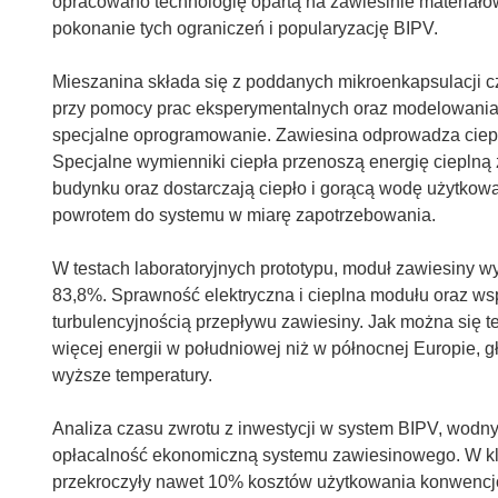
opracowano technologię opartą na zawiesinie materiałó
pokonanie tych ograniczeń i popularyzację BIPV.
Mieszanina składa się z poddanych mikroenkapsulacji 
przy pomocy prac eksperymentalnych oraz modelowania
specjalne oprogramowanie. Zawiesina odprowadza ciepło
Specjalne wymienniki ciepła przenoszą energię ciepln
budynku oraz dostarczają ciepło i gorącą wodę użytko
powrotem do systemu w miarę zapotrzebowania.
W testach laboratoryjnych prototypu, moduł zawiesiny w
83,8%. Sprawność elektryczna i cieplna modułu oraz ws
turbulencyjnością przepływu zawiesiny. Jak można si
więcej energii w południowej niż w północnej Europie,
wyższe temperatury.
Analiza czasu zwrotu z inwestycji w system BIPV, wod
opłacalność ekonomiczną systemu zawiesinowego. W kl
przekroczyły nawet 10% kosztów użytkowania konwencj