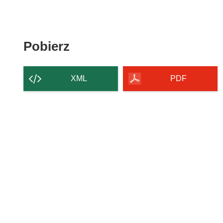
Pobierz
Pobierz
zawartość
strony
XML
PDF