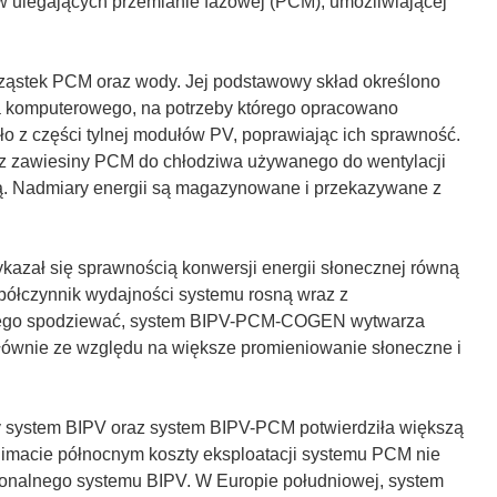
w ulegających przemianie fazowej (PCM), umożliwiającej
cząstek PCM oraz wody. Jej podstawowy skład określono
 komputerowego, na potrzeby którego opracowano
 z części tylnej modułów PV, poprawiając ich sprawność.
ą z zawiesiny PCM do chłodziwa używanego do wentylacji
wą. Nadmiary energii są magazynowane i przekazywane z
ykazał się sprawnością konwersji energii słonecznej równą
półczynnik wydajności systemu rosną wraz z
ę tego spodziewać, system BIPV-PCM-COGEN wytwarza
 głównie ze względu na większe promieniowanie słoneczne i
ny system BIPV oraz system BIPV-PCM potwierdziła większą
imacie północnym koszty eksploatacji systemu PCM nie
onalnego systemu BIPV. W Europie południowej, system