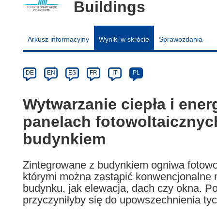
Buildings
Arkusz informacyjny
Wyniki w skrócie
Sprawozdania
Article
Category
Article
DE
EN
ES
FR
IT
PL
available
in
Wytwarzanie ciepła i ener
the
panelach fotowoltaicznyc
following
languages:
budynkiem
Zintegrowane z budynkiem ogniwa fotowol
którymi można zastąpić konwencjonalne 
budynku, jak elewacja, dach czy okna. P
przyczyniłyby się do upowszechnienia ty