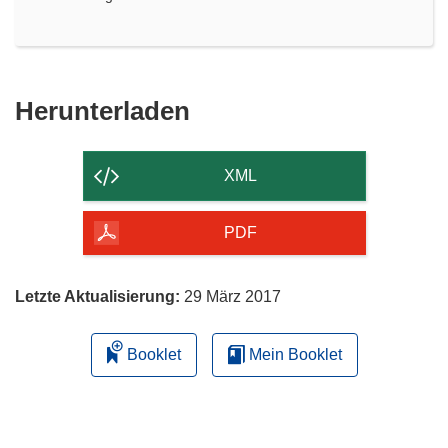
Den
Herunterladen
Inhalt
der
XML
Seite
herunterladen
PDF
Letzte Aktualisierung:
29 März 2017
Booklet
Mein Booklet