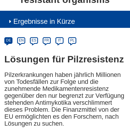
Ergebnisse in Kürze
Article
Category
Article
DE
EN
ES
FR
IT
PL
available
in
Lösungen für Pilzresistenz
the
following
Pilzerkrankungen haben jährlich Millionen
languages:
von Todesfällen zur Folge und die
zunehmende Medikamentenresistenz
gegenüber den nur begrenzt zur Verfügung
stehenden Antimykotika verschlimmert
dieses Problem. Die Finanzmittel von der
EU ermöglichten es den Forschern, nach
Lösungen zu suchen.