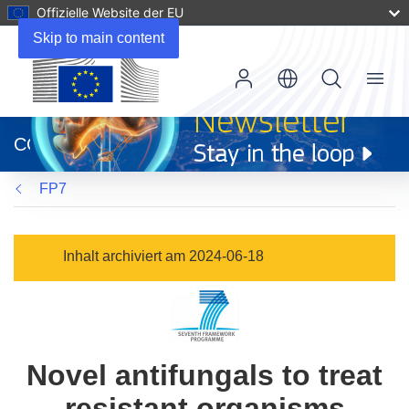
Offizielle Website der EU
Skip to main content
Menu
(öffnet
in
CORDIS
neuem
Fenster)
FP7
Inhalt archiviert am 2024-06-18
Novel antifungals to treat
resistant organisms