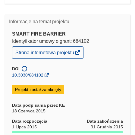
Informacje na temat projektu
SMART FIRE BARRIER
Identyfikator umowy o grant: 684102
(odnośnik
Strona internetowa projektu
otworzy
się
w
DOI
nowym
10.3030/684102
oknie)
Projekt został zamknięty
Data podpisania przez KE
18 Czerwca 2015
Data rozpoczęcia
Data zakończenia
1 Lipca 2015
31 Grudnia 2015