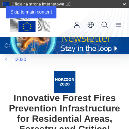
Oficjalna strona internetowa UE
Skip to main content
Menu
(odnośnik
otworzy
CORDIS
się
w
H2020
nowym
oknie)
Innovative Forest Fires
Prevention Infrastructure
for Residential Areas,