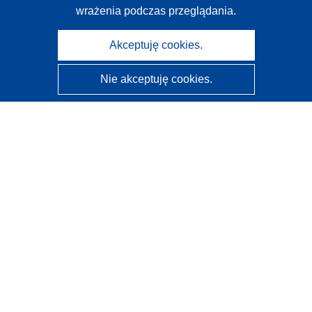
wrażenia podczas przeglądania.
Akceptuję cookies.
Nie akceptuję cookies.
CORDIS - Wyniki badań wspieranych przez UE
Administratorem tej strony internetowej jest
Urząd
Publikacji Unii Europejskiej
Dostępność
Częściowo zautomatyzowana klasyfikacja projektów -
Informacja na temat wyjaśnialności
Kontakt
Skontaktuj się z naszym punktem Help Desk