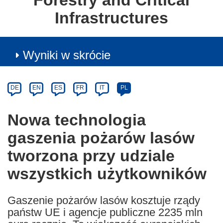
Forestry and Critical
Infrastructures
Wyniki w skrócie
Article
Category
Article
DE
EN
ES
FR
IT
PL
available
in
Nowa technologia
the
gaszenia pożarów lasów
following
languages:
tworzona przy udziale
wszystkich użytkowników
Gaszenie pożarów lasów kosztuje rządy
państw UE i agencje publiczne 2235 mln