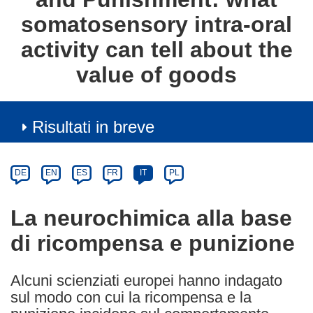
somatosensory intra-oral
activity can tell about the
value of goods
Risultati in breve
Article
Category
Article
DE
EN
ES
FR
IT
PL
available
in
La neurochimica alla base
the
di ricompensa e punizione
following
languages:
Alcuni scienziati europei hanno indagato
sul modo con cui la ricompensa e la