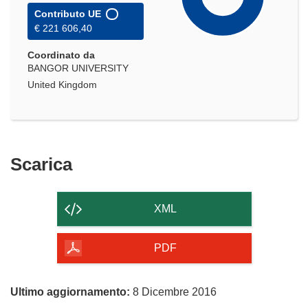
Contributo UE
€ 221 606,40
Coordinato da
BANGOR UNIVERSITY
United Kingdom
Scarica
Scarica
il
contenuto
XML
della
pagina
PDF
Ultimo aggiornamento:
8 Dicembre 2016