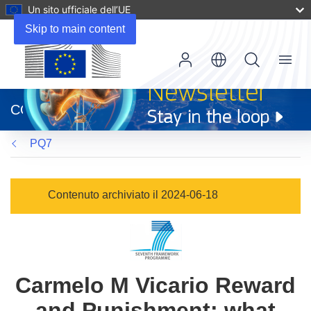
Un sito ufficiale dell’UE
Skip to main content
Menu
(si
apre
CORDIS
in
una
PQ7
nuova
finestra)
Contenuto archiviato il 2024-06-18
Carmelo M Vicario Reward
and Punishment: what