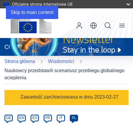
Oficjalna strona internetowa UE
Skip to main content
Menu
(odnośnik
otworzy
CORDIS
się
w
Strona główna
Wiadomości
nowym
oknie)
Naukowcy przedstawili scenariusz przebiegu globalnego
ocieplenia
Article
Zawartość zarchiwizowana w dniu 2023-02-27
Category
Article
DE
EN
ES
FR
IT
PL
available
in