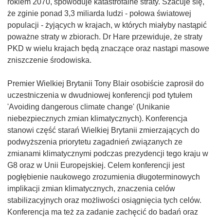
rokiem 2070, spowoduje katastrofalne straty. Szacuje się,
że zginie ponad 3,3 miliarda ludzi - połowa światowej
populacji - żyjących w krajach, w których miałyby nastąpić
poważne straty w zbiorach. Dr Hare przewiduje, że straty
PKD w wielu krajach będą znaczące oraz nastąpi masowe
zniszczenie środowiska.
Premier Wielkiej Brytanii Tony Blair osobiście zaprosił do
uczestniczenia w dwudniowej konferencji pod tytułem
'Avoiding dangerous climate change' (Unikanie
niebezpiecznych zmian klimatycznych). Konferencja
stanowi część starań Wielkiej Brytanii zmierzających do
podwyższenia priorytetu zagadnień związanych ze
zmianami klimatycznymi podczas prezydencji tego kraju w
G8 oraz w Unii Europejskiej. Celem konferencji jest
pogłębienie naukowego zrozumienia długoterminowych
implikacji zmian klimatycznych, znaczenia celów
stabilizacyjnych oraz możliwości osiągnięcia tych celów.
Konferencja ma też za zadanie zachęcić do badań oraz