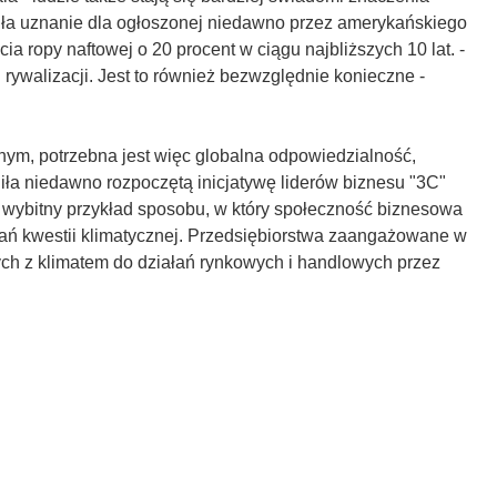
ziła uznanie dla ogłoszonej niedawno przez amerykańskiego
a ropy naftowej o 20 procent w ciągu najbliższych 10 lat. -
ywalizacji. Jest to również bezwzględnie konieczne -
nym, potrzebna jest więc globalna odpowiedzialność,
ła niedawno rozpoczętą inicjatywę liderów biznesu "3C"
 wybitny przykład sposobu, w który społeczność biznesowa
ń kwestii klimatycznej. Przedsiębiorstwa zaangażowane w
ch z klimatem do działań rynkowych i handlowych przez