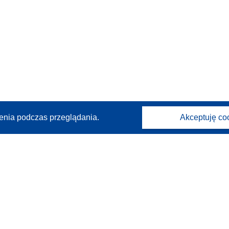
enia podczas przeglądania.
Akceptuję co
Kontakt
Skontaktuj się z naszym punktem Help Desk
Często zadawane pytania
(i odpowiedzi)