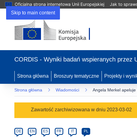
Oficjalna strona internetowa Unii Europejskiej
Jak to spraw
Skip to main content
(odnośnik
otworzy
CORDIS - Wyniki badań wspieranych przez 
się
w
nowym
Strona główna
Broszury tematyczne
Projekty i wyni
oknie)
Strona główna
Wiadomości
Angela Merkel apeluje
Article
Zawartość zarchiwizowana w dniu 2023-03-02
Category
Article
DE
EN
ES
FR
IT
PL