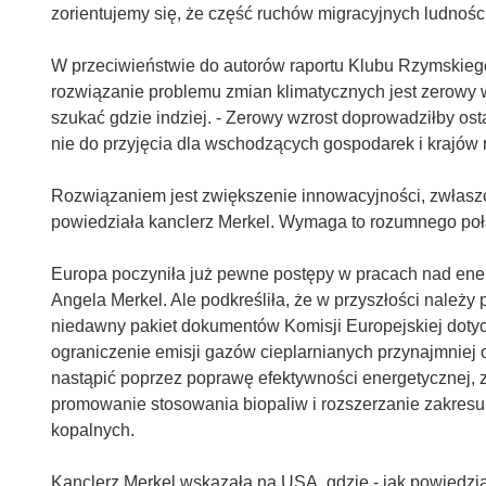
zorientujemy się, że część ruchów migracyjnych ludnośc
W przeciwieństwie do autorów raportu Klubu Rzymskiego 
rozwiązanie problemu zmian klimatycznych jest zerowy 
szukać gdzie indziej. - Zerowy wzrost doprowadziłby ost
nie do przyjęcia dla wschodzących gospodarek i krajów r
Rozwiązaniem jest zwiększenie innowacyjności, zwłaszc
powiedziała kanclerz Merkel. Wymaga to rozumnego połą
Europa poczyniła już pewne postępy w pracach nad ener
Angela Merkel. Ale podkreśliła, że w przyszłości należy
niedawny pakiet dokumentów Komisji Europejskiej dotycz
ograniczenie emisji gazów cieplarnianych przynajmniej o
nastąpić poprzez poprawę efektywności energetycznej, 
promowanie stosowania biopaliw i rozszerzanie zakresu 
kopalnych.
Kanclerz Merkel wskazała na USA, gdzie - jak powiedział