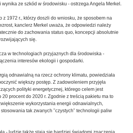
i wynika ze szkód w środowisku - ostrzega Angela Merkel.
z 1972 r., którzy doszli do wniosku, że sposobem na
wzrost, kanclerz Merkel uważa, że odpowiedzi należy
atecznie do zachowania status quo, koncepcji absolutnie
ozwijających się.
za w technologiach przyjaznych dla środowiska -
czenia interesów ekologii i gospodarki.
gią odnawialną na rzecz ochrony klimatu, powiedziała
 poczynić większy postęp. Z zadowoleniem przyjęła
ących polityki energetycznej, którego celem jest
 20 procent do 2020 r. Zgodnie z treścią pakietu ma to
zwiększenie wykorzystania energii odnawialnych,
stosowania tak zwanych "czystych" technologii paliw
a - ludzie także stają się bardziej świadomi znaczenia