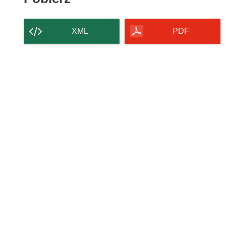
zawartość
strony
XML
PDF