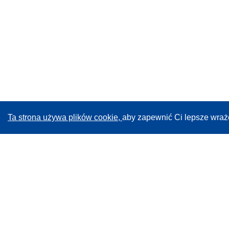
Ta strona używa plików cookie,
aby zapewnić Ci lepsze wraż
CORDIS - Wyniki badań wspieranych przez UE
Administratorem tej strony internetowej jest
Urząd
Publikacji Unii Europejskiej