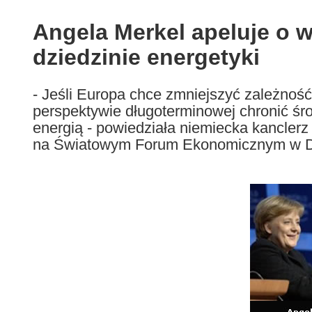
available
in
Angela Merkel apeluje o
the
dziedzinie energetyki
following
languages:
- Jeśli Europa chce zmniejszyć zależność
perspektywie długoterminowej chronić śr
energią - powiedziała niemiecka kancle
na Światowym Forum Ekonomicznym w D