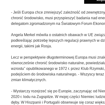
- Jeśli Europa chce zmniejszyć zależność od zewnętrzny
chronić środowisko, musi przyspieszyć badania nad ener
delegatom zgromadzonym na Światowym Forum Ekonom
Angela Merkel mówiła o ostatnich obawach w UE związ
podkreślając potrzebę lepszych regulacji prawnych w d
energii, takimi jak Rosja.
Lecz w perspektywie długoterminowej Europa musi znal
równocześnie chronić środowisko naturalne, powiedziała
wzrostu" opublikowanego w 1972 r. przez Klub Rzymski,
podejściem do środowiska naturalnego. - Wszyscy tera
zmian klimatycznych.
- Wystarczy rozejrzeć się po Europie, zaczynając od Niem
2020 r. lodu na Zugspitze. W mojej części Niemiec ludzie
dęby. W Hiszpanii i Portugalii obserwuje się coraz większ