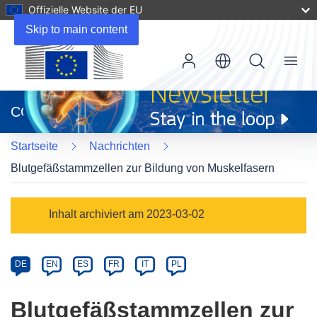
Offizielle Website der EU
Skip to main content
Menu
(öffnet
in
CORDIS
neuem
Fenster)
Startseite
Nachrichten
Blutgefäßstammzellen zur Bildung von Muskelfasern
Article
Inhalt archiviert am 2023-03-02
Category
Article
DE
EN
ES
FR
IT
PL
available
in
Blutgefäßstammzellen zur
the