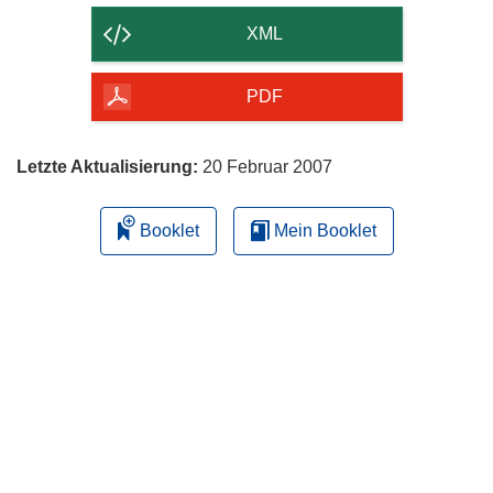
der
XML
Seite
herunterladen
PDF
Letzte Aktualisierung:
20 Februar 2007
Booklet
Mein Booklet