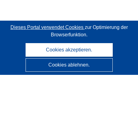
Dieses Portal verwendet Cookies
zur Optimierung der
Browserfunktion.
Cookies akzeptieren.
Cookies ablehnen.
CORDIS - Forschungsergebnisse der EU
Diese Website wird vom
Amt für Veröffentlichungen der
Europäischen Union
verwaltet.
Barrierefreiheit
Halbautomatische Projektklassifizierung - Hinweis zur
Erklärbarkeit