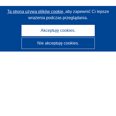
Ta strona używa plików cookie,
aby zapewnić Ci lepsze
wrażenia podczas przeglądania.
Akceptuję cookies.
Nie akceptuję cookies.
CORDIS - Wyniki badań wspieranych przez UE
Administratorem tej strony internetowej jest
Urząd
Publikacji Unii Europejskiej
Dostępność
Częściowo zautomatyzowana klasyfikacja projektów -
Informacja na temat wyjaśnialności
Kontakt