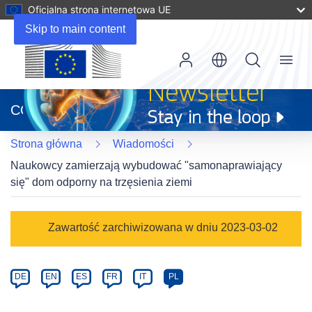
Oficjalna strona internetowa UE
Skip to main content
Menu
(odnośnik
otworzy
CORDIS
się
w
Strona główna
Wiadomości
nowym
oknie)
Naukowcy zamierzają wybudować "samonaprawiający
się" dom odporny na trzęsienia ziemi
Article
Zawartość zarchiwizowana w dniu 2023-03-02
Category
Article
DE
EN
ES
FR
IT
PL
available
in