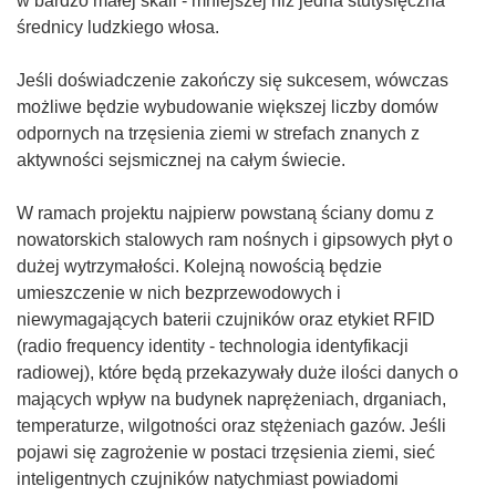
w bardzo małej skali - mniejszej niż jedna stutysięczna
średnicy ludzkiego włosa.
Jeśli doświadczenie zakończy się sukcesem, wówczas
możliwe będzie wybudowanie większej liczby domów
odpornych na trzęsienia ziemi w strefach znanych z
aktywności sejsmicznej na całym świecie.
W ramach projektu najpierw powstaną ściany domu z
nowatorskich stalowych ram nośnych i gipsowych płyt o
dużej wytrzymałości. Kolejną nowością będzie
umieszczenie w nich bezprzewodowych i
niewymagających baterii czujników oraz etykiet RFID
(radio frequency identity - technologia identyfikacji
radiowej), które będą przekazywały duże ilości danych o
mających wpływ na budynek naprężeniach, drganiach,
temperaturze, wilgotności oraz stężeniach gazów. Jeśli
pojawi się zagrożenie w postaci trzęsienia ziemi, sieć
inteligentnych czujników natychmiast powiadomi