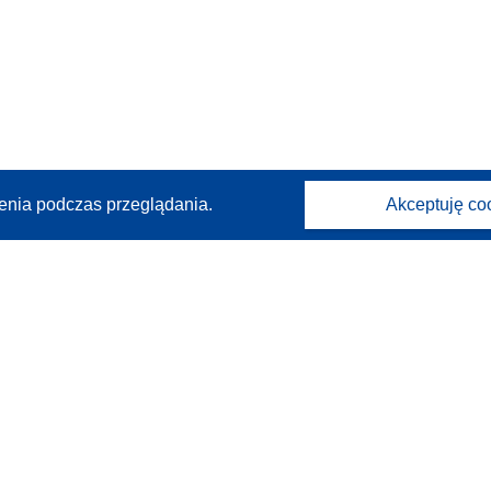
enia podczas przeglądania.
Akceptuję co
Kontakt
Skontaktuj się z naszym punktem Help Desk
Często zadawane pytania
(i odpowiedzi)
Obserwuj nas