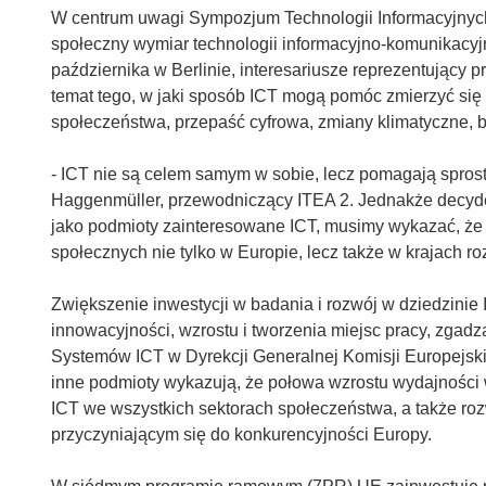
W centrum uwagi Sympozjum Technologii Informacyjnych
społeczny wymiar technologii informacyjno-komunikacyjny
października w Berlinie, interesariusze reprezentujący 
temat tego, w jaki sposób ICT mogą pomóc zmierzyć się z
społeczeństwa, przepaść cyfrowa, zmiany klimatyczne, 
- ICT nie są celem samym w sobie, lecz pomagają spr
Haggenmüller, przewodniczący ITEA 2. Jednakże decydenc
jako podmioty zainteresowane ICT, musimy wykazać, 
społecznych nie tylko w Europie, lecz także w krajach ro
Zwiększenie inwestycji w badania i rozwój w dziedzini
innowacyjności, wzrostu i tworzenia miejsc pracy, zgadz
Systemów ICT w Dyrekcji Generalnej Komisji Europejski
inne podmioty wykazują, że połowa wzrostu wydajności w
ICT we wszystkich sektorach społeczeństwa, a także ro
przyczyniającym się do konkurencyjności Europy.