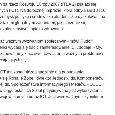
 na rzecz Rozwoju Europy 2007 (ITEA 2) znalazł się
ch (ICT). Na dorocznej imprezie, która odbyła się 18 i 10
przemysł, politykę i środowisko akademickie dyskutowali na
 takimi globalnymi zadaniami, jak starzenie się
bezpieczeństwo i opieka zdrowotna.
ostać ważnym wyzwaniom społecznym - mówi Rudolf
i wydają się tracić zainteresowanie ICT, dodaje. - My,
że zapewniamy kluczowe rozwiązania ważnych problemów
zwijających się.
e ICT ma zasadnicze znaczenie dla pobudzania
a się Rosalie Zobel, dyrektor Jednostki ds. Komponentów i
ej ds. Społeczeństwa Informacyjnego i Mediów. - OECD i
 ciągu ostatnich 20 lat przypisywana jest wykorzystaniu
zwojowi samych branż ICT. Jest więc ważnym czynnikiem