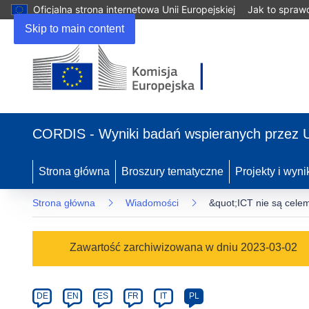
Oficjalna strona internetowa Unii Europejskiej
Jak to spraw
Skip to main content
(odnośnik
otworzy
CORDIS - Wyniki badań wspieranych przez 
się
w
nowym
Strona główna
Broszury tematyczne
Projekty i wyni
oknie)
Strona główna
Wiadomości
&quot;ICT nie są cel
Article
Zawartość zarchiwizowana w dniu 2023-03-02
Category
Article
DE
EN
ES
FR
IT
PL