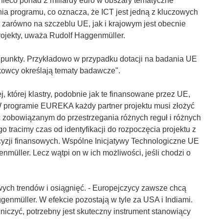
eco ponad 2 miliardy euro w obszary tematyczne
nia programu, co oznacza, że ICT jest jedną z kluczowych
 zarówno na szczeblu UE, jak i krajowym jest obecnie
ojekty, uważa Rudolf Haggenmüller.
e punkty. Przykładowo w przypadku dotacji na badania UE
ukowcy określają tematy badawcze".
 której klastry, podobnie jak te finansowane przez UE,
 W programie EUREKA każdy partner projektu musi złożyć
 zobowiązanym do przestrzegania różnych reguł i różnych
 tracimy czas od identyfikacji do rozpoczęcia projektu z
cyzji finansowych. Wspólne Inicjatywy Technologiczne UE
nmüller. Lecz wątpi on w ich możliwości, jeśli chodzi o
ych trendów i osiągnięć. - Europejczycy zawsze chcą
enmüller. W efekcie pozostają w tyle za USA i Indiami.
iczyć, potrzebny jest skuteczny instrument stanowiący