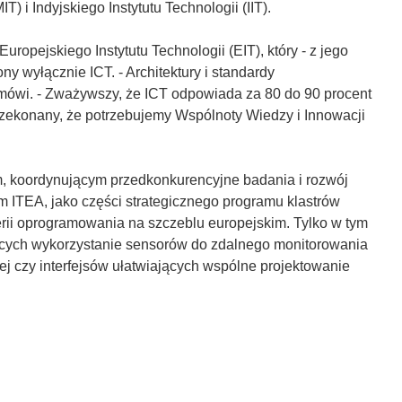
 i Indyjskiego Instytutu Technologii (IIT).
ropejskiego Instytutu Technologii (EIT), który - z jego
y wyłącznie ICT. - Architektury i standardy
 mówi. - Zważywszy, że ICT odpowiada za 80 do 90 procent
rzekonany, że potrzebujemy Wspólnoty Wiedzy i Innowacji
m, koordynującym przedkonkurencyjne badania i rozwój
ITEA, jako części strategicznego programu klastrów
erii oprogramowania na szczeblu europejskim. Tylko w tym
ających wykorzystanie sensorów do zdalnego monitorowania
j czy interfejsów ułatwiających wspólne projektowanie