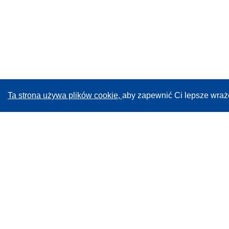
Ta strona używa plików cookie,
aby zapewnić Ci lepsze wraż
CORDIS - Wyniki badań wspieranych przez UE
Administratorem tej strony internetowej jest
Urząd
Publikacji Unii Europejskiej
Dostępność