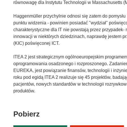
równowagę dla Instytutu Technologii w Massachusetts (MIT)
Haggenmüller przychylnie odnosi się zatem do pomysłu Eu
punktu widzenia - powinien posiadać "wydział" poświęcon
charakterystyczne dla IT nie powstają przez przypadek-
innowacji w niektórych dziedzinach, naprawdę jestem p
(KIC) poświęconej ICT.
ITEA 2 jest strategicznym ogólnoeuropejskim programe
oprogramowania osadzonego i rozproszonego. Zadaniem 
EUREKA, jest powiązanie finansów, technologii i inżyni
roku pod egidą ITEA 2 realizuje się 45 projektów, bad
pacjentów, nowych standardów w technologii rozrywkowe
produktów.
Pobierz
Pobierz
zawartość