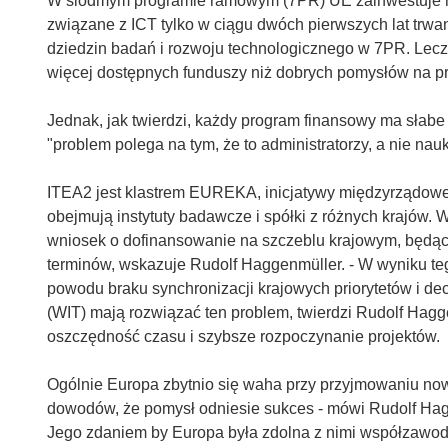
W siódmym programie ramowym (7PR) UE zainwestuje ni
związane z ICT tylko w ciągu dwóch pierwszych lat trwa
dziedzin badań i rozwoju technologicznego w 7PR. Lecz
więcej dostępnych funduszy niż dobrych pomysłów na pr
Jednak, jak twierdzi, każdy program finansowy ma słab
"problem polega na tym, że to administratorzy, a nie na
ITEA2 jest klastrem EUREKA, inicjatywy międzyrządowej,
obejmują instytuty badawcze i spółki z różnych krajów.
wniosek o dofinansowanie na szczeblu krajowym, będąc
terminów, wskazuje Rudolf Haggenmüller. - W wyniku tego
powodu braku synchronizacji krajowych priorytetów i de
(WIT) mają rozwiązać ten problem, twierdzi Rudolf Hagge
oszczędność czasu i szybsze rozpoczynanie projektów.
Ogólnie Europa zbytnio się waha przy przyjmowaniu now
dowodów, że pomysł odniesie sukces - mówi Rudolf Hagg
Jego zdaniem by Europa była zdolna z nimi współzawodn