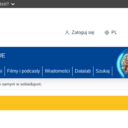
dzić?
Zaloguj się
PL
UE
ki
Filmy i podcasty
Wiadomości
Datalab
Szukaj
em samym w sobie&quot;