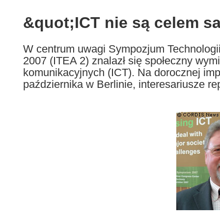
available
in
&quot;ICT nie są celem 
the
following
W centrum uwagi Sympozjum Technologii
languages:
2007 (ITEA 2) znalazł się społeczny wymi
komunikacyjnych (ICT). Na dorocznej impr
października w Berlinie, interesariusze re