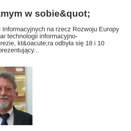
samym w sobie&quot;
 Informacyjnych na rzecz Rozwoju Europy
ar technologii informacyjno-
ezie, kt&oacute;ra odbyła się 18 i 10
prezentujący...