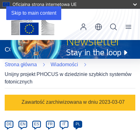
Oficjalna strona internetowa UE
Skip to main content
Menu
(odnośnik
otworzy
CORDIS
się
w
Strona główna
Wiadomości
nowym
oknie)
Unijny projekt PHOCUS w dziedzinie szybkich systemów
fotonicznych
Article
Zawartość zarchiwizowana w dniu 2023-03-07
Category
Article
DE
EN
ES
FR
IT
PL
available
in