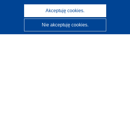
Akceptuję cookies.
Nie akceptuję cookies.
CORDIS - Wyniki badań wspieranych przez UE
Administratorem tej strony internetowej jest
Urząd
Publikacji Unii Europejskiej
Dostępność
Częściowo zautomatyzowana klasyfikacja projektów -
Informacja na temat wyjaśnialności
Kontakt
Skontaktuj się z naszym punktem Help Desk