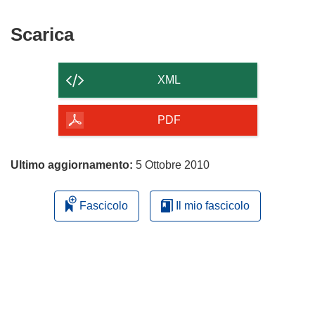
Scarica
Scarica
il
contenuto
XML
della
pagina
PDF
Ultimo aggiornamento:
5 Ottobre 2010
Fascicolo
Il mio fascicolo