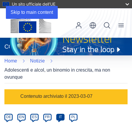
Un sito ufficiale dell’UE
Skip to main content
Menu
(si
apre
CORDIS
in
una
Home
Notizie
nuova
finestra)
Adolescenti e alcol, un binomio in crescita, ma non
ovunque
Article
Contenuto archiviato il 2023-03-07
Category
Article
DE
EN
ES
FR
IT
PL
available
in