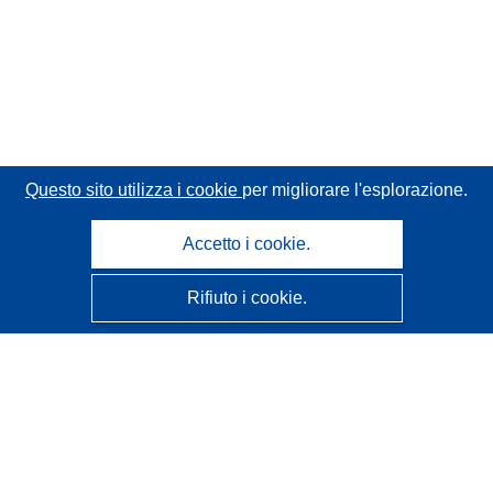
Questo sito utilizza i cookie
per migliorare l'esplorazione.
Accetto i cookie.
Rifiuto i cookie.
CORDIS - Risultati della ricerca dell’UE
Questo sito web è gestito dall'
Ufficio delle pubblicazioni
dell'Unione europea
Accessibilità