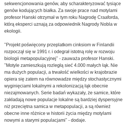
sekwencjonowania genów, aby scharakteryzować tysiące
genów kodujących białka. Za swoje prace nad motylami
profesor Hanski otrzymał w tym roku Nagrodę Craaforda,
którą eksperci uznają za odpowiednik Nagrody Nobla w
ekologii.
"Projekt poświęcony przeplatkom cinksiom w Finlandii
rozpoczął się w 1991 r. i odegrał istotną rolę w rozwoju
biologii metapopulacyjnej" - zauważa profesor Hanski.
"Motyle zamieszkują rozległą sieć 4.000 małych łąk. Nie
ma dużych populacji, a trwałość wielkości w krajobrazie
opiera się zatem na równowadze między stochastycznymi
wyginięciami lokalnymi a rekolonizacją łąk obecnie
niezajmowanych. Serie badań wykazały, że samice, które
zakładają nowe populacje lokalne są bardziej dyspersyjne
niż przeciętna samica w metapopulacji, a są również
obecne inne różnice w historii życia między motylami
nowymi a starymi populacjami" - dodaje.