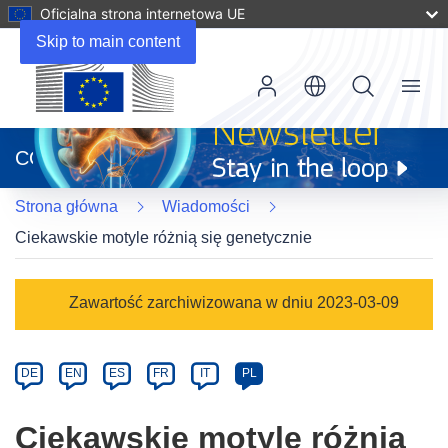
Oficjalna strona internetowa UE
Skip to main content
Menu
(odnośnik
otworzy
CORDIS
się
w
Strona główna
Wiadomości
nowym
oknie)
Ciekawskie motyle różnią się genetycznie
Article
Zawartość zarchiwizowana w dniu 2023-03-09
Category
Article
DE
EN
ES
FR
IT
PL
available
in
Ciekawskie motyle różnią
the