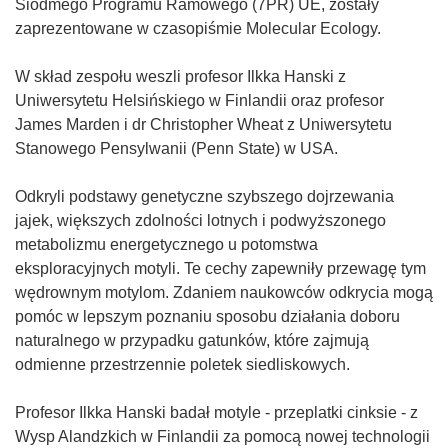
Siódmego Programu Ramowego (7PR) UE, zostały
zaprezentowane w czasopiśmie Molecular Ecology.
W skład zespołu weszli profesor Ilkka Hanski z
Uniwersytetu Helsińskiego w Finlandii oraz profesor
James Marden i dr Christopher Wheat z Uniwersytetu
Stanowego Pensylwanii (Penn State) w USA.
Odkryli podstawy genetyczne szybszego dojrzewania
jajek, większych zdolności lotnych i podwyższonego
metabolizmu energetycznego u potomstwa
eksploracyjnych motyli. Te cechy zapewniły przewagę tym
wędrownym motylom. Zdaniem naukowców odkrycia mogą
pomóc w lepszym poznaniu sposobu działania doboru
naturalnego w przypadku gatunków, które zajmują
odmienne przestrzennie poletek siedliskowych.
Profesor Ilkka Hanski badał motyle - przeplatki cinksie - z
Wysp Alandzkich w Finlandii za pomocą nowej technologii