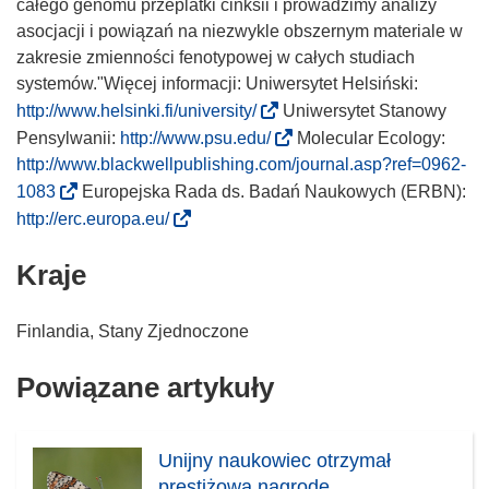
całego genomu przeplatki cinksii i prowadzimy analizy
asocjacji i powiązań na niezwykle obszernym materiale w
zakresie zmienności fenotypowej w całych studiach
systemów."Więcej informacji: Uniwersytet Helsiński:
(
http://www.helsinki.fi/university/
Uniwersytet Stanowy
o
(
Pensylwanii:
http://www.psu.edu/
Molecular Ecology:
d
o
http://www.blackwellpublishing.com/journal.asp?ref=0962-
n
d
(
1083
Europejska Rada ds. Badań Naukowych (ERBN):
o
n
o
(
http://erc.europa.eu/
ś
o
d
o
n
ś
Kraje
n
d
i
n
o
n
k
i
ś
o
Finlandia, Stany Zjednoczone
o
k
n
ś
t
o
i
n
Powiązane artykuły
w
t
k
i
o
w
o
k
r
o
t
o
Unijny naukowiec otrzymał
z
r
w
t
prestiżową nagrodę