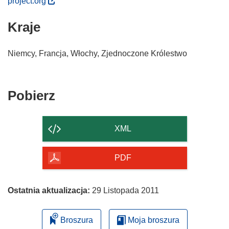
project.org
o
Kraje
d
n
o
Niemcy, Francja, Włochy, Zjednoczone Królestwo
ś
n
i
Pobierz
Pobierz
k
zawartość
o
t
strony
XML
w
o
PDF
r
z
y
Ostatnia aktualizacja:
29 Listopada 2011
s
i
Broszura
Moja broszura
ę