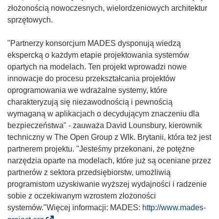
złożonością nowoczesnych, wielordzeniowych architektur
sprzętowych.
"Partnerzy konsorcjum MADES dysponują wiedzą
ekspercką o każdym etapie projektowania systemów
opartych na modelach. Ten projekt wprowadzi nowe
innowacje do procesu przekształcania projektów
oprogramowania we wdrażalne systemy, które
charakteryzują się niezawodnością i pewnością
wymaganą w aplikacjach o decydującym znaczeniu dla
bezpieczeństwa" - zauważa David Lounsbury, kierownik
techniczny w The Open Group z Wlk. Brytanii, która też jest
partnerem projektu. "Jesteśmy przekonani, że potężne
narzędzia oparte na modelach, które już są oceniane przez
partnerów z sektora przedsiębiorstw, umożliwią
programistom uzyskiwanie wyższej wydajności i radzenie
sobie z oczekiwanym wzrostem złożoności
systemów."Więcej informacji: MADES:
http://www.mades-
(