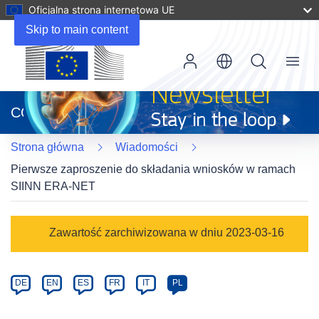
Oficjalna strona internetowa UE
Skip to main content
Menu
(odnośnik
otworzy
CORDIS
się
w
Strona główna
Wiadomości
nowym
oknie)
Pierwsze zaproszenie do składania wniosków w ramach
SIINN ERA-NET
Article
Zawartość zarchiwizowana w dniu 2023-03-16
Category
Article
DE
EN
ES
FR
IT
PL
available
in