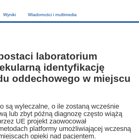
Wyniki
Wiadomości i multimedia
postaci laboratorium
kularną identyfikację
kładu oddechowego w miejscu
o są wyleczalne, o ile zostaną wcześnie
wą lub zbyt późną diagnozę często wiążą
 przez UE projekt zaowocował
metodach platformy umożliwiającej wczesną
 miejscach opieki nad pacjentem.