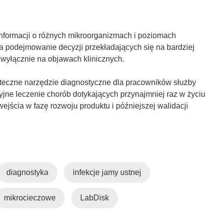
i
y
ę
s
w
i
nformacji o różnych mikroorganizmach i poziomach
n
ę
 podejmowanie decyzji przekładających się na bardziej
o
w
 wyłącznie na objawach klinicznych.
w
n
y
o
teczne narzędzie diagnostyczne dla pracowników służby
m
w
yjne leczenie chorób dotykających przynajmniej raz w życiu
o
y
ejścia w fazę rozwoju produktu i późniejszej walidacji
k
m
n
o
i
k
e
n
)
i
e
diagnostyka
infekcje jamy ustnej
)
mikrocieczowe
LabDisk