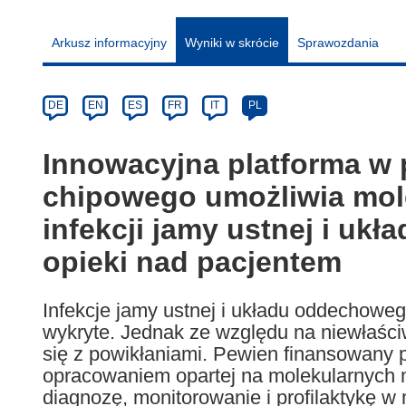
Arkusz informacyjny
Wyniki w skrócie
Sprawozdania
Article
Category
Article
DE
EN
ES
FR
IT
PL
available
in
Innowacyjna platforma w 
the
chipowego umożliwia mole
following
languages:
infekcji jamy ustnej i u
opieki nad pacjentem
Infekcje jamy ustnej i układu oddechoweg
wykryte. Jednak ze względu na niewłaści
się z powikłaniami. Pewien finansowany
opracowaniem opartej na molekularnych 
diagnozę, monitorowanie i profilaktykę w