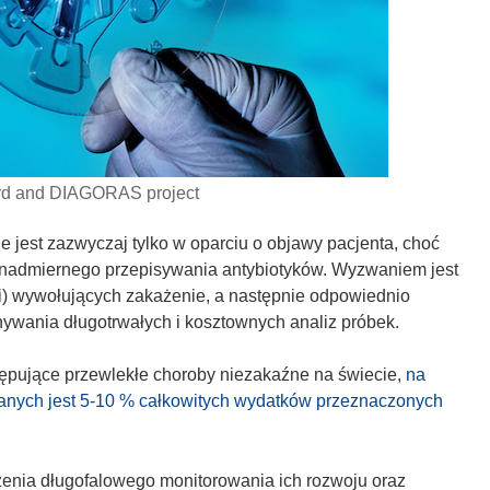
ard and DIAGORAS project
 jest zazwyczaj tylko w oparciu o objawy pacjenta, choć
 nadmiernego przepisywania antybiotyków. Wyzwaniem jest
ii) wywołujących zakażenie, a następnie odpowiednio
ywania długotrwałych i kosztownych analiz próbek.
tępujące przewlekłe choroby niezakaźne na świecie,
na
anych jest 5-10 % całkowitych wydatków przeznaczonych
zenia długofalowego monitorowania ich rozwoju oraz