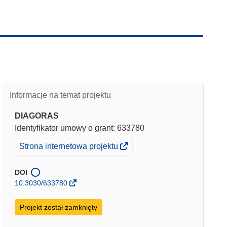
Informacje na temat projektu
DIAGORAS
Identyfikator umowy o grant: 633780
(odnośnik
Strona internetowa projektu
otworzy
się
DOI
w
10.3030/633780
nowym
oknie)
Projekt został zamknięty