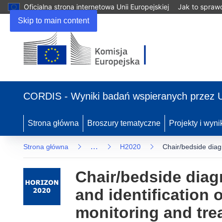
Oficjalna strona internetowa Unii Europejskiej
Jak to spraw
Skip to main content
(odnośnik
otworzy
CORDIS - Wyniki badań wspieranych przez 
się
w
nowym
Strona główna
Broszury tematyczne
Projekty i wyni
oknie)
…
Strona główna
H2020
Chair/bedside diagn
Chair/bedside diagn
and identification 
monitoring and tre