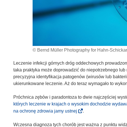
© Bernd Müller Photography for Hahn-Schick
Leczenie infekcji górnych dróg oddechowych prowadzone
taka praktyka może doprowadzić do niepotrzebnego lub
precyzyjna identyfikacja patogenów (wirusów lub bakter
ukierunkowane leczenie. Aż do teraz wymagało to wykon
Próchnica zębów i paradontoza to dwie najczęściej wys
których leczenie w krajach o wysokim dochodzie wydaw
(
na ochronę zdrowia jamy ustnej
.
o
d
Wczesna diagnoza tych chorób jest ważna z punktu wid