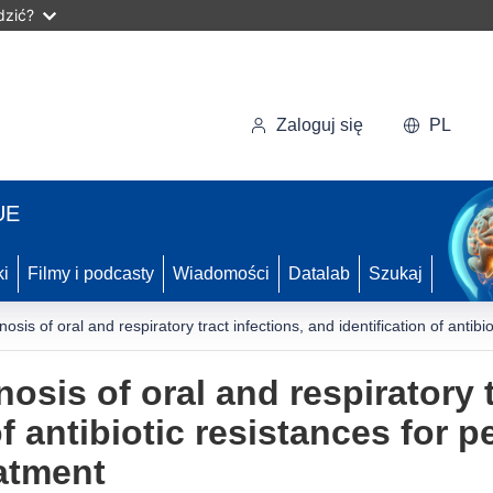
dzić?
Zaloguj się
PL
UE
ki
Filmy i podcasty
Wiadomości
Datalab
Szukaj
osis of oral and respiratory tract infections, and identification of anti
osis of oral and respiratory t
of antibiotic resistances for 
atment