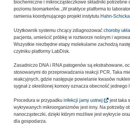
biochemiczne i mikrocząsteczkowe składniki potrzebne 
w
poziomu biomarkerów. „W praktyce platforma to laborato
y
ramienia koordynującego projekt instytutu
Hahn-Schicka
m
o
Użytkownik systemu chcący zdiagnozować
choroby ukł
k
pacjenta, umieścić próbkę w roztworze nośnym i wprowa
n
Wszystkie niezbędne etapy molekularne zachodzą następ
i
czytniku platformy LabDisk.
e
)
Zasadniczo DNA i RNA patogenów są ekstrahowane, ocz
stosowanymi do przeprowadzania reakcji PCR. Taka mies
reakcyjnych, gdzie następuje powielanie kwasów nukle
sygnał z określonej komory oznacza obecność jednego l
(
Procedura w przypadku
infekcji jamy ustnej
jest taka 
o
wykrywanych mikroorganizmów jest inny. Na potrzeby o
d
nanocząsteczki, dzięki którym możliwe jest wykrycie or
n
dla gospodarza.
o