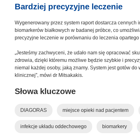
Bardziej precyzyjne leczenie
ś
n
i
Wygenerowany przez system raport dostarcza cennych i
k
biomarkerów białkowych w badanej próbce, co umożliwia
o
precyzyjne leczenie w porównaniu do leczenia opartego
t
w
„Jesteśmy zachwyceni, że udało nam się opracować sku
o
zdrowia, dzięki któremu możliwe będzie szybkie i precyz
r
niemal każdej osoby, jaką znamy. System jest gotów do w
z
klinicznej”, mówi dr Mitsakakis.
y
s
Słowa kluczowe
i
ę
w
DIAGORAS
miejsce opieki nad pacjentem
n
o
infekcje układu oddechowego
biomarkery
w
y