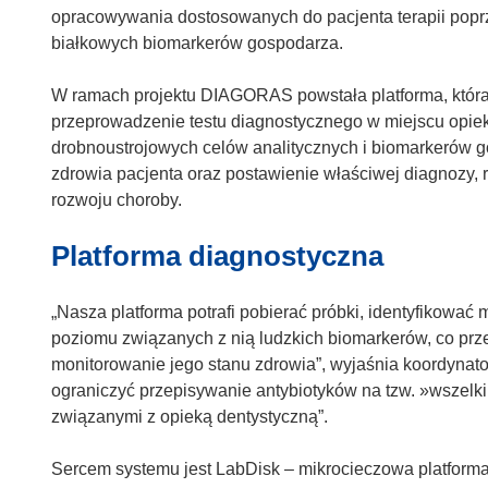
n
opracowywania dostosowanych do pacjenta terapii poprz
o
białkowych biomarkerów gospodarza.
ś
n
W ramach projektu DIAGORAS powstała platforma, która
i
przeprowadzenie testu diagnostycznego w miejscu opieki
k
drobnoustrojowych celów analitycznych i biomarkerów g
o
zdrowia pacjenta oraz postawienie właściwej diagnozy,
t
rozwoju choroby.
w
Platforma diagnostyczna
o
r
z
„Nasza platforma potrafi pobierać próbki, identyfikowa
y
poziomu związanych z nią ludzkich biomarkerów, co przek
s
monitorowanie jego stanu zdrowia”, wyjaśnia koordynator
i
ograniczyć przepisywanie antybiotyków na tzw. »wszelk
ę
związanymi z opieką dentystyczną”.
w
n
Sercem systemu jest LabDisk – mikrocieczowa platforma w
o