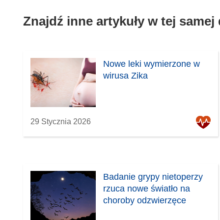
m
Znajdź inne artykuły w tej samej
o
k
n
i
Nowe leki wymierzone w
e
wirusa Zika
)
29 Stycznia 2026
Badanie grypy nietoperzy
rzuca nowe światło na
choroby odzwierzęce