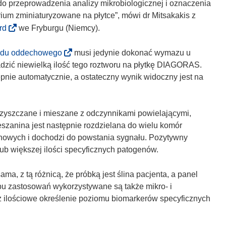
do przeprowadzenia analizy mikrobiologicznej i oznaczenia
rium zminiaturyzowane na płytce”, mówi dr Mitsakakis z
(
rd
we Fryburgu (Niemcy).
o
d
(
adu oddechowego
musi jedynie dokonać wymazu u
n
o
dzić niewielką ilość tego roztworu na płytkę DIAGORAS.
o
d
nie automatycznie, a ostateczny wynik widoczny jest na
ś
n
n
o
i
ś
yszczane i mieszane z odczynnikami powielającymi,
k
n
zanina jest następnie rozdzielana do wielu komór
o
i
inowych i dochodzi do powstania sygnału. Pozytywny
t
k
ub większej ilości specyficznych patogenów.
w
o
o
t
sama, z tą różnicą, że próbką jest ślina pacjenta, a panel
r
w
bu zastosowań wykorzystywane są także mikro- i
z
o
az ilościowe określenie poziomu biomarkerów specyficznych
y
r
s
z