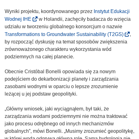
Wyniki projektu, koordynowanego przez
Instytut Edukacji
(
Wodnej IHE
w Holandii, zachęciły badacza do wzięcia
o
udziału w tworzeniu globalnego konsorcjum o nazwie
d
(
Transformations to Groundwater Sustainability (T2GS)
,
n
o
by rozpocząć dyskusję na temat sposobów zwiększenia
o
d
zrównoważonego charakteru wykorzystania wód
ś
n
podziemnych na całej planecie.
n
o
i
ś
Obecnie Cristóbal Bonelli opowiada się za nowym
k
n
podejściem do dekarbonizacji planety i zarządzania
o
i
zasobami wodnymi w oparciu o lepsze zrozumienie
t
k
leżącej u jej podstaw geopolityki.
w
o
o
t
„Główny wniosek, jaki wyciągnąłem, był taki, że
r
w
zarządzania wodami podziemnymi nie można traktować
z
o
jako procesu odrębnego od innych mechanizmów
y
r
globalnych”, mówi Bonelli. „Musimy zrozumieć geopolitykę,
s
z
w której woda odgrywa główną rolę. Sama hydrologia nie