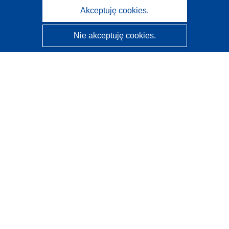
Akceptuję cookies.
Nie akceptuję cookies.
CORDIS - Wyniki badań wspieranych przez UE
Administratorem tej strony internetowej jest
Urząd
Publikacji Unii Europejskiej
Dostępność
Częściowo zautomatyzowana klasyfikacja projektów -
Informacja na temat wyjaśnialności
Kontakt
Skontaktuj się z naszym punktem Help Desk
Często zadawane pytania
(i odpowiedzi)