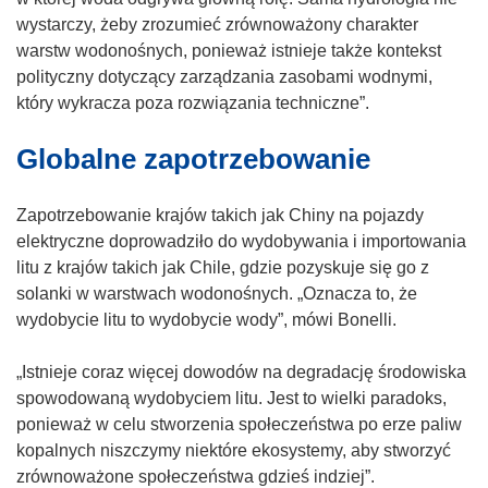
i
y
wystarczy, żeby zrozumieć zrównoważony charakter
ę
s
warstw wodonośnych, ponieważ istnieje także kontekst
w
i
polityczny dotyczący zarządzania zasobami wodnymi,
n
ę
który wykracza poza rozwiązania techniczne”.
o
w
Globalne zapotrzebowanie
w
n
y
o
m
w
Zapotrzebowanie krajów takich jak Chiny na pojazdy
o
y
elektryczne doprowadziło do wydobywania i importowania
k
m
litu z krajów takich jak Chile, gdzie pozyskuje się go z
n
o
solanki w warstwach wodonośnych. „Oznacza to, że
i
k
wydobycie litu to wydobycie wody”, mówi Bonelli.
e
n
)
i
„Istnieje coraz więcej dowodów na degradację środowiska
e
spowodowaną wydobyciem litu. Jest to wielki paradoks,
)
ponieważ w celu stworzenia społeczeństwa po erze paliw
kopalnych niszczymy niektóre ekosystemy, aby stworzyć
zrównoważone społeczeństwa gdzieś indziej”.