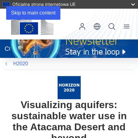
Oficjalna strona internetowa UE
Skip to main content
Menu
(odnośnik
otworzy
CORDIS
się
w
H2020
nowym
oknie)
Visualizing aquifers:
sustainable water use in
the Atacama Desert and