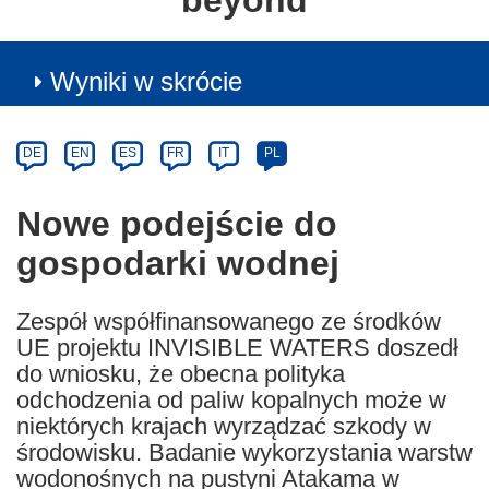
beyond
Wyniki w skrócie
Article
Category
Article
DE
EN
ES
FR
IT
PL
available
in
Nowe podejście do
the
gospodarki wodnej
following
languages:
Zespół współfinansowanego ze środków
UE projektu INVISIBLE WATERS doszedł
do wniosku, że obecna polityka
odchodzenia od paliw kopalnych może w
niektórych krajach wyrządzać szkody w
środowisku. Badanie wykorzystania warstw
wodonośnych na pustyni Atakama w