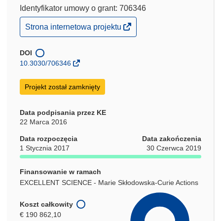
Identyfikator umowy o grant: 706346
(odnośnik
Strona internetowa projektu
otworzy
się
w
DOI
nowym
10.3030/706346
oknie)
Projekt został zamknięty
Data podpisania przez KE
22 Marca 2016
Data rozpoczęcia
Data zakończenia
1 Stycznia 2017
30 Czerwca 2019
Finansowanie w ramach
EXCELLENT SCIENCE - Marie Skłodowska-Curie Actions
Koszt całkowity
€ 190 862,10