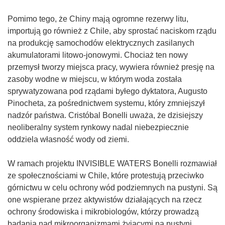
Pomimo tego, że Chiny mają ogromne rezerwy litu,
importują go również z Chile, aby sprostać naciskom rządu
na produkcję samochodów elektrycznych zasilanych
akumulatorami litowo-jonowymi. Chociaż ten nowy
przemysł tworzy miejsca pracy, wywiera również presję na
zasoby wodne w miejscu, w którym woda została
sprywatyzowana pod rządami byłego dyktatora, Augusto
Pinocheta, za pośrednictwem systemu, który zmniejszył
nadzór państwa. Cristóbal Bonelli uważa, że dzisiejszy
neoliberalny system rynkowy nadal niebezpiecznie
oddziela własność wody od ziemi.
W ramach projektu INVISIBLE WATERS Bonelli rozmawiał
ze społecznościami w Chile, które protestują przeciwko
górnictwu w celu ochrony wód podziemnych na pustyni. Są
one wspierane przez aktywistów działających na rzecz
ochrony środowiska i mikrobiologów, którzy prowadzą
badania nad mikroorganizmami żyjącymi na pustyni.