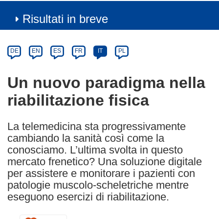
Risultati in breve
Article
Category
Article
DE
EN
ES
FR
IT
PL
available
in
Un nuovo paradigma nella
the
riabilitazione fisica
following
languages:
La telemedicina sta progressivamente
cambiando la sanità così come la
conosciamo. L’ultima svolta in questo
mercato frenetico? Una soluzione digitale
per assistere e monitorare i pazienti con
patologie muscolo-scheletriche mentre
eseguono esercizi di riabilitazione.