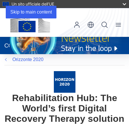
Un sito ufficiale dell’UE
Skip to main content
Menu
(si
apre
CORDIS
in
una
Orizzonte 2020
nuova
finestra)
Rehabilitation Hub: The
World’s first Digital
Recovery Therapy solution