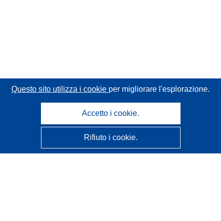
Questo sito utilizza i cookie
per migliorare l'esplorazione.
Accetto i cookie.
Rifiuto i cookie.
CORDIS - Risultati della ricerca dell’UE
Questo sito web è gestito dall'
Ufficio delle pubblicazioni
dell'Unione europea
Accessibilità