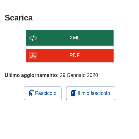
Scarica
Scarica
il
contenuto
XML
della
pagina
PDF
Ultimo aggiornamento:
29 Gennaio 2020
Fascicolo
Il mio fascicolo