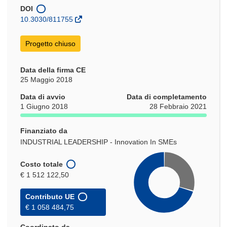
una
DOI
nuova
10.3030/811755
finestra)
Progetto chiuso
Data della firma CE
25 Maggio 2018
Data di avvio
Data di completamento
1 Giugno 2018
28 Febbraio 2021
Finanziato da
INDUSTRIAL LEADERSHIP - Innovation In SMEs
Costo totale
€ 1 512 122,50
Contributo UE
€ 1 058 484,75