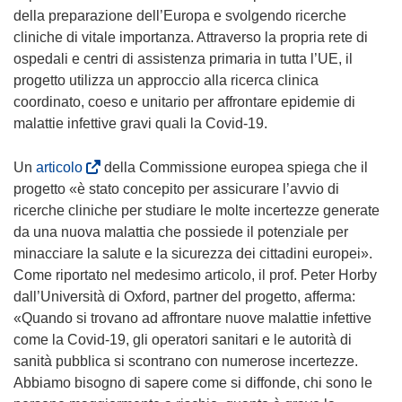
della preparazione dell’Europa e svolgendo ricerche
cliniche di vitale importanza. Attraverso la propria rete di
ospedali e centri di assistenza primaria in tutta l’UE, il
progetto utilizza un approccio alla ricerca clinica
coordinato, coeso e unitario per affrontare epidemie di
malattie infettive gravi quali la Covid-19.
(
Un
articolo
della Commissione europea spiega che il
s
progetto «è stato concepito per assicurare l’avvio di
i
ricerche cliniche per studiare le molte incertezze generate
a
da una nuova malattia che possiede il potenziale per
p
minacciare la salute e la sicurezza dei cittadini europei».
r
Come riportato nel medesimo articolo, il prof. Peter Horby
e
dall’Università di Oxford, partner del progetto, afferma:
i
«Quando si trovano ad affrontare nuove malattie infettive
n
come la Covid-19, gli operatori sanitari e le autorità di
u
sanità pubblica si scontrano con numerose incertezze.
n
Abbiamo bisogno di sapere come si diffonde, chi sono le