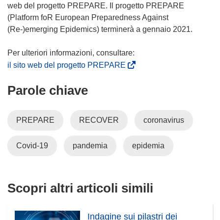
u
s
web del progetto PREPARE. Il progetto PREPARE
n
i
(Platform foR European Preparedness Against
a
a
(Re-)emerging Epidemics) terminerà a gennaio 2021.
n
p
u
r
o
e
(
il sito web del progetto PREPARE
v
i
s
a
Parole chiave
n
i
f
u
a
i
n
p
PREPARE
RECOVER
coronavirus
n
a
r
e
n
e
Covid-19
pandemia
epidemia
s
u
i
t
o
n
r
v
u
a
a
n
Scopri altri articoli simili
)
f
a
i
n
Indagine sui pilastri dei
n
u