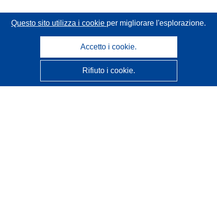
Questo sito utilizza i cookie
per migliorare l'esplorazione.
Accetto i cookie.
Rifiuto i cookie.
CORDIS - Risultati della ricerca dell’UE
Questo sito web è gestito dall'
Ufficio delle pubblicazioni
dell'Unione europea
Accessibilità
Classificazione semi-automatica dei progetti - Informativa
sulla spiegabilità
Contattaci