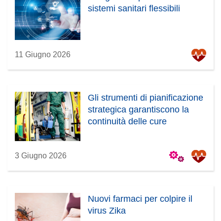
sistemi sanitari flessibili
e
o
s
v
t
a
r
f
11 Giugno 2026
a
i
)
n
e
s
Gli strumenti di pianificazione
t
strategica garantiscono la
r
continuità delle cure
a
)
3 Giugno 2026
Nuovi farmaci per colpire il
virus Zika