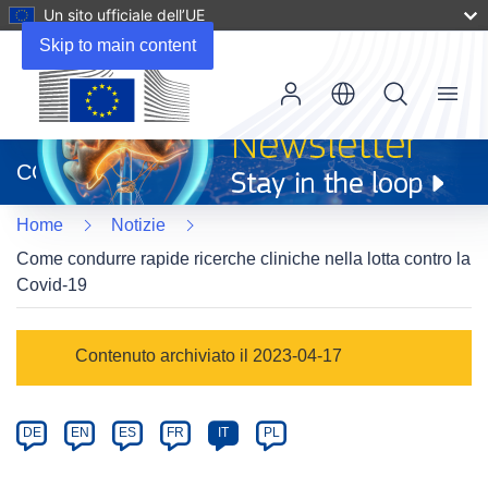
Un sito ufficiale dell’UE
Skip to main content
Menu
(si
apre
CORDIS
in
una
Home
Notizie
nuova
finestra)
Come condurre rapide ricerche cliniche nella lotta contro la
Covid-19
Article
Contenuto archiviato il 2023-04-17
Category
Article
DE
EN
ES
FR
IT
PL
available
in