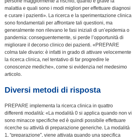
a
persone maggiormente a rischio, quanto è grave la
n
malattia e quali sono i modi migliori per effettuare diagnosi
u
e curare i pazienti». La ricerca e la sperimentazione clinica
o
sono fondamentali per affrontare tali questioni, ma
v
generalmente non rilevano le fasi iniziali di un’epidemia o
a
pandemia: conseguentemente, si perde l’opportunità di
f
migliorare il decorso clinico dei pazienti. «PREPARE
i
colma tale divario: è infatti in grado di attivare velocemente
n
la ricerca clinica, nel tentativo di far progredire le
e
conoscenze mediche», come si evidenzia nel medesimo
s
articolo.
t
Diversi metodi di risposta
r
a
)
PREPARE implementa la ricerca clinica in quattro
differenti modalità: «La modalità 0 si applica quando non vi
sono minacce specifiche ed è quindi possibile effettuare
ricerche su attività di preparazione generiche. La modalità
1, “preparazione”, viene attivata quando una specifica