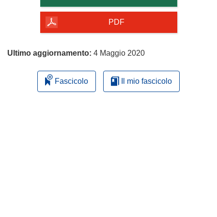
della
pagina
PDF
Ultimo aggiornamento:
4 Maggio 2020
Fascicolo
Il mio fascicolo