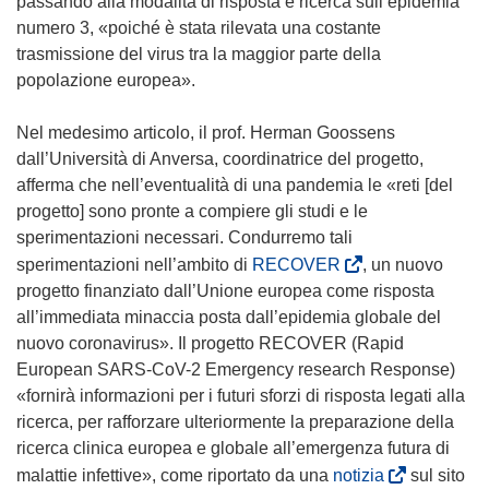
passando alla modalità di risposta e ricerca sull’epidemia
numero 3, «poiché è stata rilevata una costante
trasmissione del virus tra la maggior parte della
popolazione europea».
Nel medesimo articolo, il prof. Herman Goossens
dall’Università di Anversa, coordinatrice del progetto,
afferma che nell’eventualità di una pandemia le «reti [del
progetto] sono pronte a compiere gli studi e le
sperimentazioni necessari. Condurremo tali
(
sperimentazioni nell’ambito di
RECOVER
, un nuovo
s
progetto finanziato dall’Unione europea come risposta
i
all’immediata minaccia posta dall’epidemia globale del
a
nuovo coronavirus». Il progetto RECOVER (Rapid
p
European SARS-CoV-2 Emergency research Response)
r
«fornirà informazioni per i futuri sforzi di risposta legati alla
e
ricerca, per rafforzare ulteriormente la preparazione della
i
ricerca clinica europea e globale all’emergenza futura di
n
(
malattie infettive», come riportato da una
notizia
sul sito