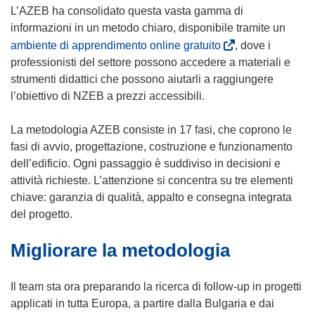
L’AZEB ha consolidato questa vasta gamma di
informazioni in un metodo chiaro, disponibile tramite un
(
ambiente di apprendimento online gratuito
, dove i
s
professionisti del settore possono accedere a materiali e
i
strumenti didattici che possono aiutarli a raggiungere
a
l’obiettivo di NZEB a prezzi accessibili.
p
r
La metodologia AZEB consiste in 17 fasi, che coprono le
e
fasi di avvio, progettazione, costruzione e funzionamento
i
dell’edificio. Ogni passaggio è suddiviso in decisioni e
n
attività richieste. L’attenzione si concentra su tre elementi
u
chiave: garanzia di qualità, appalto e consegna integrata
n
del progetto.
a
Migliorare la metodologia
n
u
o
Il team sta ora preparando la ricerca di follow-up in progetti
v
applicati in tutta Europa, a partire dalla Bulgaria e dai
a