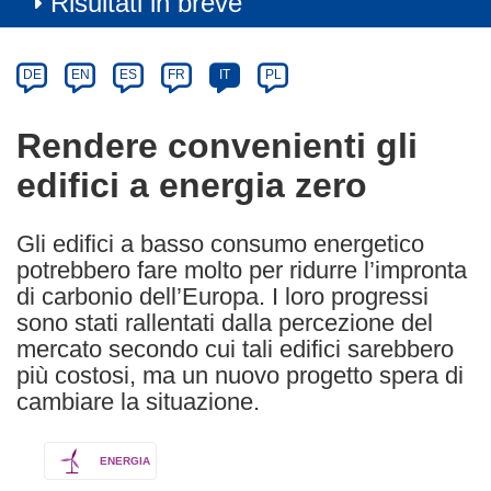
Risultati in breve
Article
Category
Article
DE
EN
ES
FR
IT
PL
available
in
Rendere convenienti gli
the
edifici a energia zero
following
languages:
Gli edifici a basso consumo energetico
potrebbero fare molto per ridurre l’impronta
di carbonio dell’Europa. I loro progressi
sono stati rallentati dalla percezione del
mercato secondo cui tali edifici sarebbero
più costosi, ma un nuovo progetto spera di
cambiare la situazione.
ENERGIA