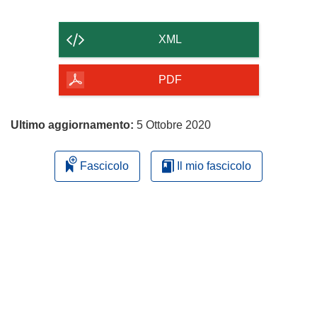
il
contenuto
XML
della
pagina
PDF
Ultimo aggiornamento:
5 Ottobre 2020
Fascicolo
Il mio fascicolo