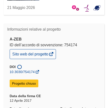
21 Maggio 2026
Informazioni relative al progetto
A-ZEB
ID dell’accordo di sovvenzione: 754174
(si
Sito web del progetto
apre
in
una
DOI
nuova
10.3030/754174
finestra)
Progetto chiuso
Data della firma CE
12 Aprile 2017