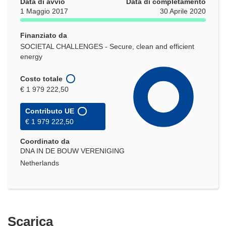
Data di avvio
Data di completamento
1 Maggio 2017
30 Aprile 2020
Finanziato da
SOCIETAL CHALLENGES - Secure, clean and efficient
energy
Costo totale
€ 1 979 222,50
Contributo UE
€ 1 979 222,50
Coordinato da
DNA IN DE BOUW VERENIGING
Netherlands
Scarica
Scarica