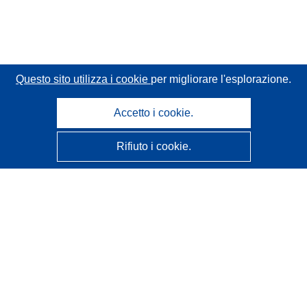
Questo sito utilizza i cookie
per migliorare l'esplorazione.
Accetto i cookie.
Rifiuto i cookie.
CORDIS - Risultati della ricerca dell’UE
Questo sito web è gestito dall'
Ufficio delle pubblicazioni
dell'Unione europea
Accessibilità
Classificazione semi-automatica dei progetti - Informativa
sulla spiegabilità