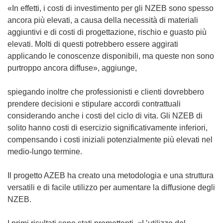
i
v
n
i
«In effetti, i costi di investimento per gli NZEB sono spesso
n
a
u
n
ancora più elevati, a causa della necessità di materiali
e
f
n
u
aggiuntivi e di costi di progettazione, rischio e guasto più
s
i
a
n
elevati. Molti di questi potrebbero essere aggirati
t
n
n
a
applicando le conoscenze disponibili, ma queste non sono
r
e
u
n
purtroppo ancora diffuse», aggiunge,
a
s
o
u
)
t
v
o
spiegando inoltre che professionisti e clienti dovrebbero
r
a
v
prendere decisioni e stipulare accordi contrattuali
a
f
a
considerando anche i costi del ciclo di vita. Gli NZEB di
)
i
f
solito hanno costi di esercizio significativamente inferiori,
n
i
compensando i costi iniziali potenzialmente più elevati nel
e
n
medio-lungo termine.
s
e
t
s
Il progetto AZEB ha creato una metodologia e una struttura
r
t
versatili e di facile utilizzo per aumentare la diffusione degli
a
r
NZEB.
)
a
)