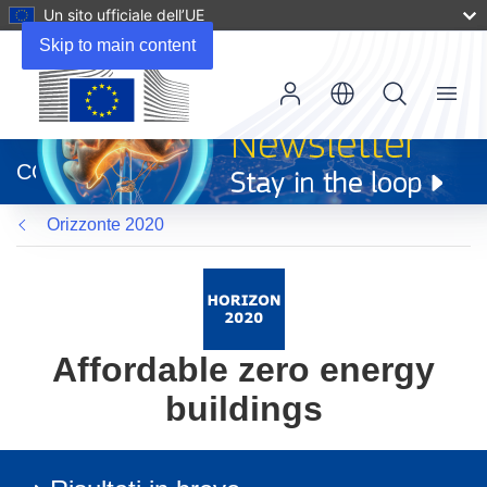
Un sito ufficiale dell’UE
Skip to main content
Menu
(si
apre
CORDIS
in
una
Orizzonte 2020
nuova
finestra)
Affordable zero energy
buildings