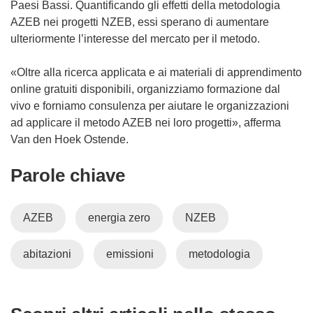
Paesi Bassi. Quantificando gli effetti della metodologia
f
AZEB nei progetti NZEB, essi sperano di aumentare
i
ulteriormente l’interesse del mercato per il metodo.
n
e
«Oltre alla ricerca applicata e ai materiali di apprendimento
s
online gratuiti disponibili, organizziamo formazione dal
t
vivo e forniamo consulenza per aiutare le organizzazioni
r
ad applicare il metodo AZEB nei loro progetti», afferma
a
Van den Hoek Ostende.
)
Parole chiave
AZEB
energia zero
NZEB
abitazioni
emissioni
metodologia