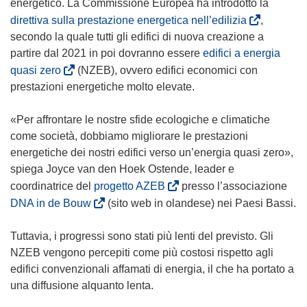
energetico. La Commissione Europea ha introdotto la
(
direttiva sulla prestazione energetica nell’edilizia
,
s
secondo la quale tutti gli edifici di nuova creazione a
i
partire dal 2021 in poi dovranno essere
edifici a energia
a
(
quasi zero
(NZEB), ovvero edifici economici con
p
s
prestazioni energetiche molto elevate.
r
i
e
a
«Per affrontare le nostre sfide ecologiche e climatiche
i
p
come società, dobbiamo migliorare le prestazioni
n
r
energetiche dei nostri edifici verso un’energia quasi zero»,
u
e
spiega Joyce van den Hoek Ostende, leader e
n
i
(
coordinatrice del
progetto AZEB
presso l’associazione
a
n
s
(
DNA in de Bouw
(sito web in olandese) nei Paesi Bassi.
n
u
i
s
u
n
a
i
Tuttavia, i progressi sono stati più lenti del previsto. Gli
o
a
p
a
NZEB vengono percepiti come più costosi rispetto agli
v
n
r
p
edifici convenzionali affamati di energia, il che ha portato a
a
u
e
r
una diffusione alquanto lenta.
f
o
i
e