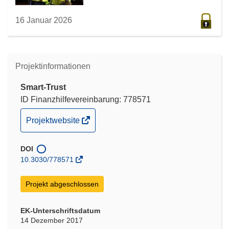
16 Januar 2026
Projektinformationen
Smart-Trust
ID Finanzhilfevereinbarung: 778571
(öffnet
Projektwebsite
in
neuem
DOI
Fenster)
10.3030/778571
Projekt abgeschlossen
EK-Unterschriftsdatum
14 Dezember 2017