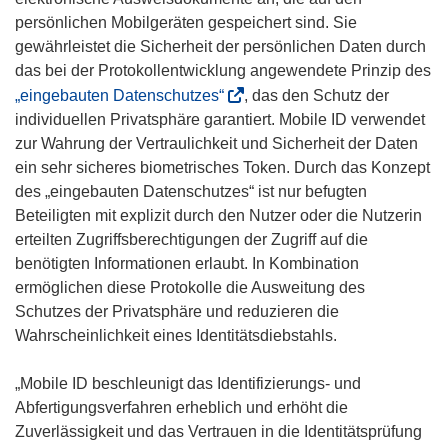
f
persönlichen Mobilgeräten gespeichert sind. Sie
n
gewährleistet die Sicherheit der persönlichen Daten durch
e
das bei der Protokollentwicklung angewendete Prinzip des
t
(
„eingebauten Datenschutzes“
, das den Schutz der
i
ö
individuellen Privatsphäre garantiert. Mobile ID verwendet
n
f
zur Wahrung der Vertraulichkeit und Sicherheit der Daten
n
f
ein sehr sicheres biometrisches Token. Durch das Konzept
e
n
des „eingebauten Datenschutzes“ ist nur befugten
u
e
Beteiligten mit explizit durch den Nutzer oder die Nutzerin
e
t
erteilten Zugriffsberechtigungen der Zugriff auf die
m
i
benötigten Informationen erlaubt. In Kombination
F
n
ermöglichen diese Protokolle die Ausweitung des
e
n
Schutzes der Privatsphäre und reduzieren die
n
e
Wahrscheinlichkeit eines Identitätsdiebstahls.
s
u
t
e
„Mobile ID beschleunigt das Identifizierungs- und
e
m
Abfertigungsverfahren erheblich und erhöht die
r
F
Zuverlässigkeit und das Vertrauen in die Identitätsprüfung