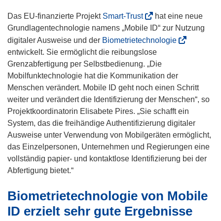
(
Das EU-finanzierte Projekt
Smart-Trust
hat eine neue
ö
Grundlagentechnologie namens „Mobile ID“ zur Nutzung
f
(
digitaler Ausweise und der
Biometrietechnologie
f
ö
entwickelt. Sie ermöglicht die reibungslose
n
f
Grenzabfertigung per Selbstbedienung. „Die
e
f
Mobilfunktechnologie hat die Kommunikation der
t
n
Menschen verändert. Mobile ID geht noch einen Schritt
i
e
weiter und verändert die Identifizierung der Menschen“, so
n
t
Projektkoordinatorin Elisabete Pires. „Sie schafft ein
n
i
System, das die freihändige Authentifizierung digitaler
e
n
Ausweise unter Verwendung von Mobilgeräten ermöglicht,
u
n
das Einzelpersonen, Unternehmen und Regierungen eine
e
e
vollständig papier- und kontaktlose Identifizierung bei der
m
u
Abfertigung bietet.“
F
e
Biometrietechnologie von Mobile
e
m
n
F
ID erzielt sehr gute Ergebnisse
s
e