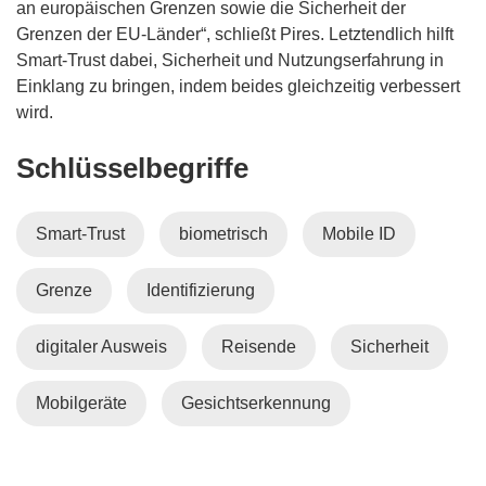
)
e
an europäischen Grenzen sowie die Sicherheit der
n
Grenzen der EU-Länder“, schließt Pires. Letztendlich hilft
s
Smart-Trust dabei, Sicherheit und Nutzungserfahrung in
t
Einklang zu bringen, indem beides gleichzeitig verbessert
e
wird.
r
Schlüsselbegriffe
)
Smart-Trust
biometrisch
Mobile ID
Grenze
Identifizierung
digitaler Ausweis
Reisende
Sicherheit
Mobilgeräte
Gesichtserkennung