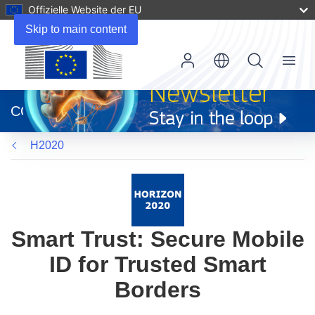
Offizielle Website der EU
Skip to main content
Menu
(öffnet
in
CORDIS
neuem
Fenster)
H2020
Smart Trust: Secure Mobile
ID for Trusted Smart
Borders