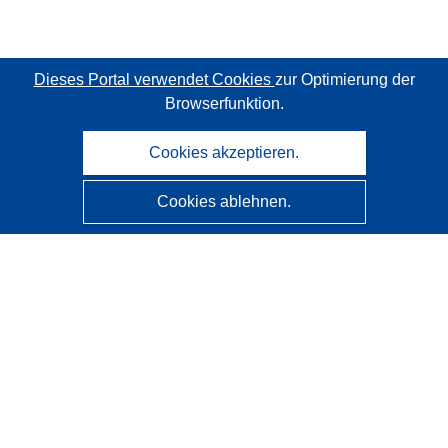
Dieses Portal verwendet Cookies
zur Optimierung der
Browserfunktion.
Cookies akzeptieren.
Cookies ablehnen.
CORDIS - Forschungsergebnisse der EU
Diese Website wird vom
Amt für Veröffentlichungen der
Europäischen Union
verwaltet.
Barrierefreiheit
Halbautomatische Projektklassifizierung - Hinweis zur
Erklärbarkeit