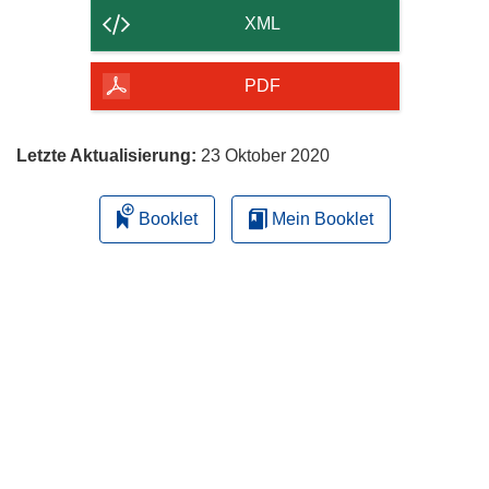
der
XML
Seite
herunterladen
PDF
Letzte Aktualisierung:
23 Oktober 2020
Booklet
Mein Booklet