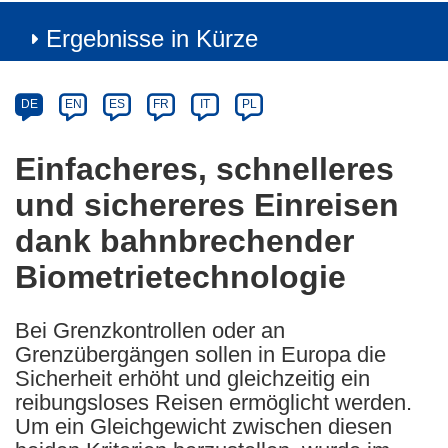
Ergebnisse in Kürze
Article
Category
Article
DE
EN
ES
FR
IT
PL
available
in
Einfacheres, schnelleres
the
und sichereres Einreisen
following
languages:
dank bahnbrechender
Biometrietechnologie
Bei Grenzkontrollen oder an
Grenzübergängen sollen in Europa die
Sicherheit erhöht und gleichzeitig ein
reibungsloses Reisen ermöglicht werden.
Um ein Gleichgewicht zwischen diesen