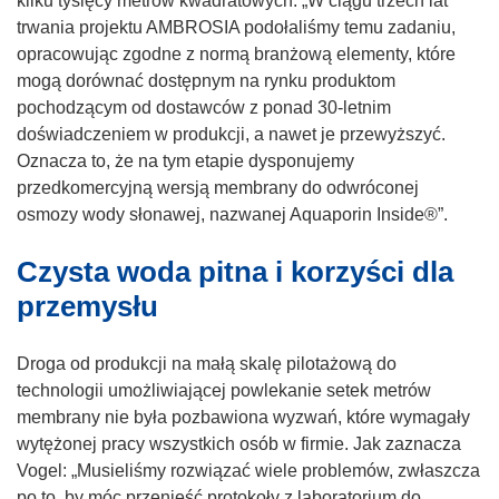
kilku tysięcy metrów kwadratowych: „W ciągu trzech lat
y
o
trwania projektu AMBROSIA podołaliśmy temu zadaniu,
m
w
opracowując zgodne z normą branżową elementy, które
o
y
mogą dorównać dostępnym na rynku produktom
k
m
pochodzącym od dostawców z ponad 30-letnim
n
o
doświadczeniem w produkcji, a nawet je przewyższyć.
i
k
Oznacza to, że na tym etapie dysponujemy
e
n
przedkomercyjną wersją membrany do odwróconej
)
i
osmozy wody słonawej, nazwanej Aquaporin Inside®”.
e
Czysta woda pitna i korzyści dla
)
przemysłu
Droga od produkcji na małą skalę pilotażową do
technologii umożliwiającej powlekanie setek metrów
membrany nie była pozbawiona wyzwań, które wymagały
wytężonej pracy wszystkich osób w firmie. Jak zaznacza
Vogel: „Musieliśmy rozwiązać wiele problemów, zwłaszcza
po to, by móc przenieść protokoły z laboratorium do