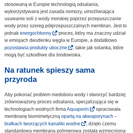
w
d
stosowaną w Europie technologią odsalania,
o
n
wykorzystywana jest zasada osmozy, umożliwiająca
r
o
usuwanie soli z wody morskiej poprzez przepuszczanie
z
ś
wody przez szereg półprzepuszczalnych membran. Jest to
y
n
(
jednak
energochłonny
proces, który ma znaczny udział
s
i
o
w emisjach dwutlenku węgla w Europie, a dodatkowo
i
k
d
(
pozostawia produkty uboczne
, takie jak solanka, które
ę
o
n
o
mogą być szkodliwe dla środowiska.
w
t
o
d
n
w
Na ratunek spieszy sama
ś
n
o
o
n
o
przyroda
w
r
i
ś
y
z
k
n
Aby pokonać problem niedoboru wody i stworzyć bardziej
m
y
o
i
zrównoważony proces odsalania, specjalizująca się w
o
s
t
k
(
technologiach wodnych firma
Aquaporin
opracowała
k
i
w
o
o
membranę biomimetyczną
opartą na akwaporynach –
n
ę
o
t
d
(
białkach tworzących kanaliki wodne
, dzięki czemu
i
w
r
w
n
o
standardowa membrana polimerowa została wzmocniona
e
n
z
o