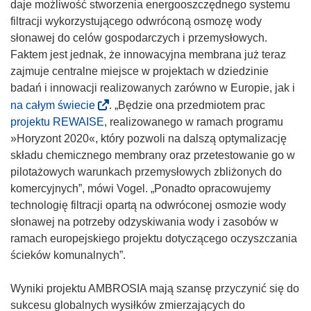
daje możliwość stworzenia energooszczędnego systemu
filtracji wykorzystującego odwróconą osmozę wody
słonawej do celów gospodarczych i przemysłowych.
Faktem jest jednak, że innowacyjna membrana już teraz
zajmuje centralne miejsce w projektach w dziedzinie
badań i innowacji realizowanych zarówno w Europie, jak i
(
na całym świecie
. „Będzie ona przedmiotem prac
o
projektu REWAISE
, realizowanego w ramach programu
d
»Horyzont 2020«, który pozwoli na dalszą optymalizację
n
składu chemicznego membrany oraz przetestowanie go w
o
pilotażowych warunkach przemysłowych zbliżonych do
ś
komercyjnych”, mówi Vogel. „Ponadto opracowujemy
n
technologię filtracji opartą na odwróconej osmozie wody
i
słonawej na potrzeby odzyskiwania wody i zasobów w
k
ramach europejskiego projektu dotyczącego oczyszczania
o
ścieków komunalnych”.
t
w
Wyniki projektu AMBROSIA mają szansę przyczynić się do
o
sukcesu globalnych wysiłków zmierzających do