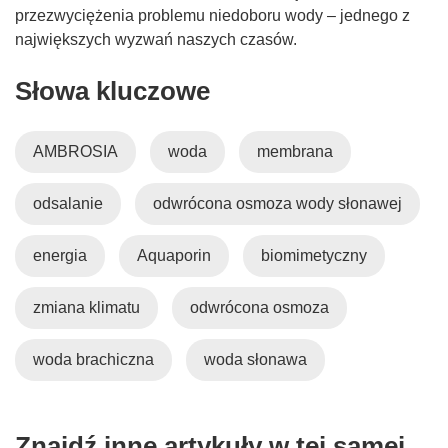
r
przezwyciężenia problemu niedoboru wody – jednego z
z
największych wyzwań naszych czasów.
y
Słowa kluczowe
s
i
ę
AMBROSIA
woda
membrana
w
n
odsalanie
odwrócona osmoza wody słonawej
o
w
y
energia
Aquaporin
biomimetyczny
m
o
zmiana klimatu
odwrócona osmoza
k
n
woda brachiczna
woda słonawa
i
e
)
Znajdź inne artykuły w tej samej