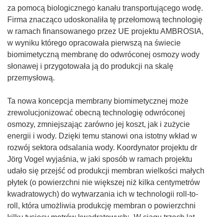
o
d
za pomocą biologicznego kanału transportującego wodę.
)
o
y
r
ś
n
Firma znacząco udoskonaliła tę przełomową technologię
w
s
z
n
o
w ramach finansowanego przez UE projektu AMBROSIA,
y
i
y
i
ś
w wyniku którego opracowała pierwszą na świecie
m
ę
s
k
n
biomimetyczną membranę do odwróconej osmozy wody
o
w
i
o
i
słonawej i przygotowała ją do produkcji na skalę
k
n
ę
t
k
przemysłową.
n
o
w
w
o
i
w
n
o
t
Ta nowa koncepcja membrany biomimetycznej może
e
y
o
r
w
zrewolucjonizować obecną technologię odwróconej
)
m
w
z
o
osmozy, zmniejszając zarówno jej koszt, jak i zużycie
o
y
y
r
energii i wody. Dzięki temu stanowi ona istotny wkład w
k
m
s
z
rozwój sektora odsalania wody. Koordynator projektu dr
n
o
i
y
Jörg Vogel wyjaśnia, w jaki sposób w ramach projektu
i
k
ę
s
udało się przejść od produkcji membran wielkości małych
e
n
w
i
płytek (o powierzchni nie większej niż kilka centymetrów
)
i
n
ę
kwadratowych) do wytwarzania ich w technologii roll-to-
e
o
w
roll, która umożliwia produkcję membran o powierzchni
)
w
n