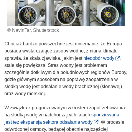
© NavinTar, Shutterstock
Chociaż bardzo powszechne jest mniemanie, że Europa
posiada wystarczające zasoby wodne, zmiana klimatu
(
sprawia, że skala zjawiska, jakim jest
niedobór wody
,
o
stale się powiększa. Stres wodny jest problemem
d
szczególnie dotkliwym dla południowych regionów Europy,
n
gdzie głównym sposobem na poprawę zaopatrzenia w
o
słodką wodę jest odsalanie wody brachicznej (słonawej)
ś
oraz wody morskiej.
n
i
W związku z prognozowanym wzrostem zapotrzebowania
k
na słodką wodę w nadchodzących latach
spodziewana
o
(
jest też ekspansja sektora odsalania wody
. W procesie
t
o
odwróconej osmozy, będącej obecnie najczęściej