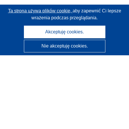
Ta strona używa plików cookie,
aby zapewnić Ci lepsze
wrażenia podczas przeglądania.
Akceptuję cookies.
Nie akceptuję cookies.
CORDIS - Wyniki badań wspieranych przez UE
Administratorem tej strony internetowej jest
Urząd
Publikacji Unii Europejskiej
Dostępność
Częściowo zautomatyzowana klasyfikacja projektów -
Informacja na temat wyjaśnialności
Kontakt