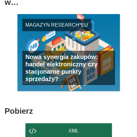
w…
MAGAZYN RESEARCH*EU
Nowa synergia zakupów:
handel elektroniczny czy
stacjonarne punkty
sprzedaży?
NR 100, MARZEC 2021
Pobierz
Pobierz
zawartość
strony
XML