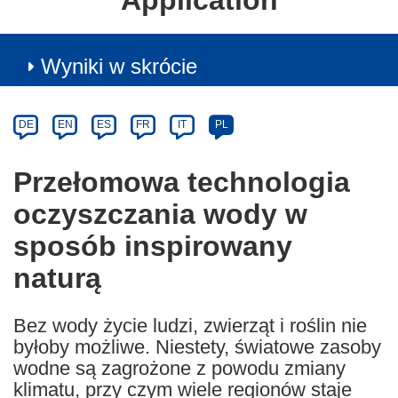
Application
Wyniki w skrócie
Article
Category
Article
DE
EN
ES
FR
IT
PL
available
in
Przełomowa technologia
the
oczyszczania wody w
following
languages:
sposób inspirowany
naturą
Bez wody życie ludzi, zwierząt i roślin nie
byłoby możliwe. Niestety, światowe zasoby
wodne są zagrożone z powodu zmiany
klimatu, przy czym wiele regionów staje