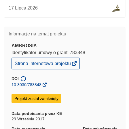
17 Lipca 2026
Informacje na temat projektu
AMBROSIA
Identyfikator umowy o grant: 783848
(odnośnik
Strona internetowa projektu
otworzy
się
w
DOI
nowym
10.3030/783848
oknie)
Projekt został zamknięty
Data podpisania przez KE
29 Września 2017
Data rozpoczęcia
Data zakończenia