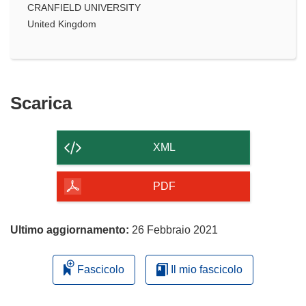
CRANFIELD UNIVERSITY
United Kingdom
Scarica
Scarica
il
contenuto
XML
della
pagina
PDF
Ultimo aggiornamento:
26 Febbraio 2021
Fascicolo
Il mio fascicolo