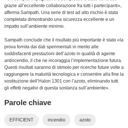
a
grazie all’eccellente collaborazione fra tutti i partecipanti»,
f
afferma Sampath. Una serie di test ad alto rischio è stata
i
completata dimostrando una sicurezza eccellente e un
n
impatto sull’ambiente minimo.
e
s
Sampath conclude che il risultato più importante è stato «la
t
prova fornita dai dati sperimentali in merito alle
r
soddisfacenti prestazioni dell’azoto in qualità di agente
a
antincendio, il che ne incoraggia l’implementazione futura.
)
Questi risultati saranno di stimolo per ricerche future volte a
raggiungere la maturità tecnologica e consentire alla fine la
sostituzione dell’Halon 1301 con l’azoto, eliminando tutti
gli effetti negativi di questa sostanza sull’ambiente».
Parole chiave
EFFICIENT
incendio
azoto