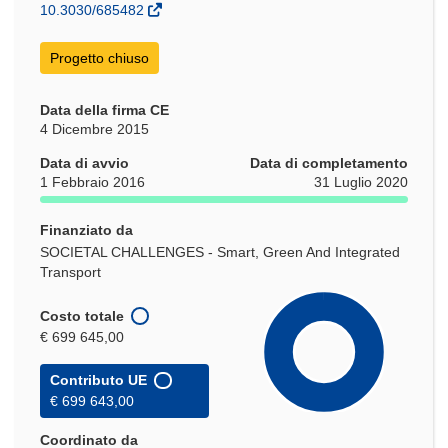
nuova
10.3030/685482
finestra)
Progetto chiuso
Data della firma CE
4 Dicembre 2015
Data di avvio
Data di completamento
1 Febbraio 2016
31 Luglio 2020
Finanziato da
SOCIETAL CHALLENGES - Smart, Green And Integrated
Transport
Costo totale
€ 699 645,00
Contributo UE
€ 699 643,00
Coordinato da