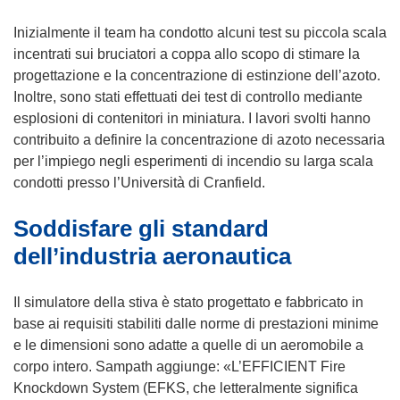
i
)
n
Inizialmente il team ha condotto alcuni test su piccola scala
u
incentrati sui bruciatori a coppa allo scopo di stimare la
n
progettazione e la concentrazione di estinzione dell’azoto.
a
Inoltre, sono stati effettuati dei test di controllo mediante
n
esplosioni di contenitori in miniatura. I lavori svolti hanno
u
contribuito a definire la concentrazione di azoto necessaria
o
per l’impiego negli esperimenti di incendio su larga scala
v
condotti presso l’Università di Cranfield.
a
Soddisfare gli standard
f
i
dell’industria aeronautica
n
e
Il simulatore della stiva è stato progettato e fabbricato in
s
base ai requisiti stabiliti dalle norme di prestazioni minime
t
e le dimensioni sono adatte a quelle di un aeromobile a
r
corpo intero. Sampath aggiunge: «L’EFFICIENT Fire
a
Knockdown System (EFKS, che letteralmente significa
)