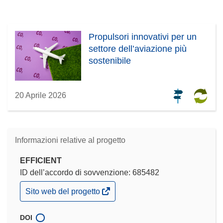
Propulsori innovativi per un
settore dell’aviazione più
sostenibile
20 Aprile 2026
Informazioni relative al progetto
EFFICIENT
ID dell’accordo di sovvenzione: 685482
(si
Sito web del progetto
apre
in
una
DOI