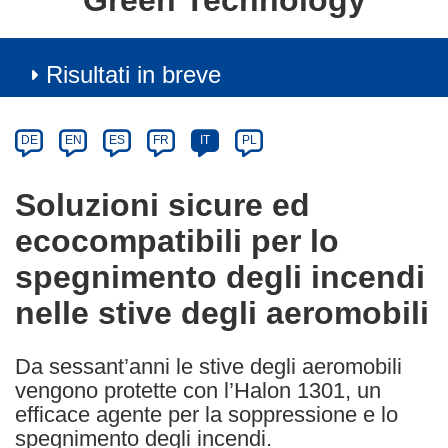
Green Technology
Risultati in breve
Article
Category
Article
DE
EN
ES
FR
IT
PL
available
in
Soluzioni sicure ed
the
ecocompatibili per lo
following
languages:
spegnimento degli incendi
nelle stive degli aeromobili
Da sessant’anni le stive degli aeromobili
vengono protette con l’Halon 1301, un
efficace agente per la soppressione e lo
spegnimento degli incendi.