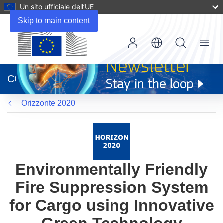
Un sito ufficiale dell’UE
Skip to main content
Menu
(si
apre
CORDIS
in
una
Orizzonte 2020
nuova
finestra)
Environmentally Friendly
Fire Suppression System
for Cargo using Innovative