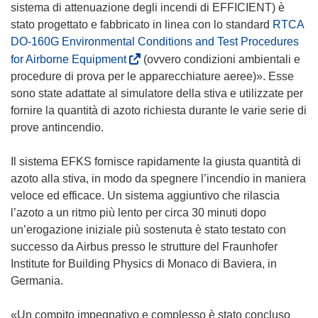
sistema di attenuazione degli incendi di EFFICIENT) è
stato progettato e fabbricato in linea con lo standard
RTCA
DO-160G Environmental Conditions and Test Procedures
(
for Airborne Equipment
(ovvero condizioni ambientali e
s
procedure di prova per le apparecchiature aeree)». Esse
i
sono state adattate al simulatore della stiva e utilizzate per
a
fornire la quantità di azoto richiesta durante le varie serie di
p
prove antincendio.
r
e
Il sistema EFKS fornisce rapidamente la giusta quantità di
i
azoto alla stiva, in modo da spegnere l’incendio in maniera
n
veloce ed efficace. Un sistema aggiuntivo che rilascia
u
l’azoto a un ritmo più lento per circa 30 minuti dopo
n
un’erogazione iniziale più sostenuta è stato testato con
a
successo da Airbus presso le strutture del Fraunhofer
n
Institute for Building Physics di Monaco di Baviera, in
u
Germania.
o
v
«Un compito impegnativo e complesso è stato concluso