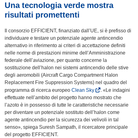
Una tecnologia verde mostra
e
i
risultati promettenti
n
u
Il consorzio EFFICIENT, finanziato dall’UE, si è prefisso di
n
individuare e testare un potenziale agente antincendio
a
alternativo in riferimento ai criteri di accettazione definiti
n
nelle norme di prestazioni minime dell’Amministrazione
u
federale dell’aviazione, per quanto concerne la
o
sostituzione dell’halon nei sistemi antincendio delle stive
v
degli aeromobili (Aircraft Cargo Compartment Halon
a
Replacement Fire Suppression Systems) nel quadro del
f
(
programma di ricerca europeo
Clean Sky
. «Le indagini
i
s
effettuate nell’ambito del progetto hanno mostrato che
n
i
l’azoto è in possesso di tutte le caratteristiche necessarie
e
a
per diventare un potenziale sostituto dell’halon come
s
p
agente antincendio per la sicurezza dei velivoli in tal
t
r
senso», spiega Suresh Sampath, il ricercatore principale
r
e
del progetto EFFICIENT.
a