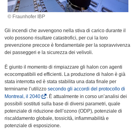
© Fraunhofer IBP
Gli incendi che avvengono nella stiva di carico durante il
volo possono risultare catastrofici, per cui la loro
prevenzione precoce è fondamentale per la sopravvivenza
dei passeggeri e la sicurezza dei velivoli.
È giunto il momento di rimpiazzare gli halon con agenti
ecocompatibili ed efficienti. La produzione di halon è già
stata interrotta ed è stata stabilita una data finale per
terminarne l’utilizzo
secondo gli accordi del protocollo di
(
Montreal, il 2040
. È attualmente in corso un’analisi dei
s
possibili sostituti sulla base di diversi parametri, quale
i
potenziale di riduzione dell’ozono (ODP), potenziale di
a
riscaldamento globale, tossicità, infiammabilità e
p
potenziale di esposizione.
r