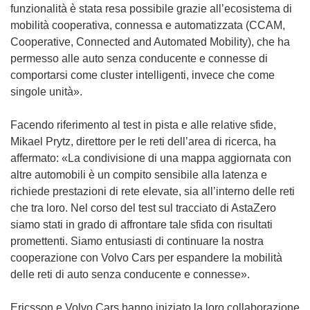
s
funzionalità è stata resa possibile grazie all’ecosistema di
i
mobilità cooperativa, connessa e automatizzata (CCAM,
a
Cooperative, Connected and Automated Mobility), che ha
p
permesso alle auto senza conducente e connesse di
r
comportarsi come cluster intelligenti, invece che come
e
singole unità».
i
n
Facendo riferimento al test in pista e alle relative sfide,
u
Mikael Prytz, direttore per le reti dell’area di ricerca, ha
n
affermato: «La condivisione di una mappa aggiornata con
a
altre automobili è un compito sensibile alla latenza e
n
richiede prestazioni di rete elevate, sia all’interno delle reti
u
che tra loro. Nel corso del test sul tracciato di AstaZero
o
siamo stati in grado di affrontare tale sfida con risultati
v
promettenti. Siamo entusiasti di continuare la nostra
a
cooperazione con Volvo Cars per espandere la mobilità
f
delle reti di auto senza conducente e connesse».
i
n
Ericsson e Volvo Cars hanno iniziato la loro collaborazione