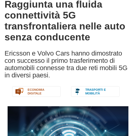
Raggiunta una fluida
the
connettività 5G
following
languages:
transfrontaliera nelle auto
senza conducente
Ericsson e Volvo Cars hanno dimostrato
con successo il primo trasferimento di
automobili connesse tra due reti mobili 5G
in diversi paesi.
ECONOMIA
TRASPORTI E
DIGITALE
MOBILITÀ