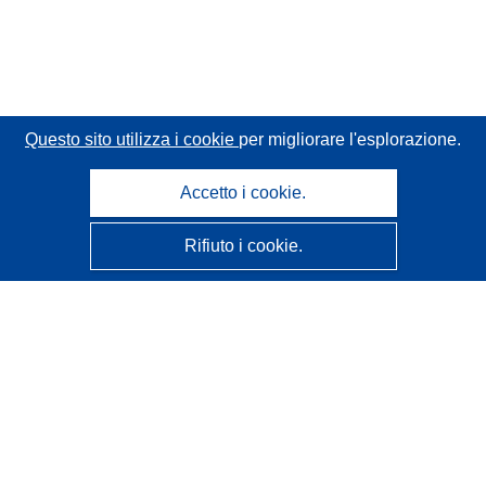
Questo sito utilizza i cookie
per migliorare l'esplorazione.
Accetto i cookie.
Rifiuto i cookie.
CORDIS - Risultati della ricerca dell’UE
Questo sito web è gestito dall'
Ufficio delle pubblicazioni
dell'Unione europea
Accessibilità
Classificazione semi-automatica dei progetti - Informativa
sulla spiegabilità