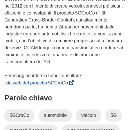
e
nel 2012 con l’intento di creare veicoli connessi più sicuri,
s
efficienti e coinvolgenti. Il progetto 5GCroCo (Fifth
t
Generation Cross-Border Control), cui attualmente
r
prendono parte, ha riunito 24 partner provenienti dalle
a
industrie europee automobilistiche e delle comunicazioni
)
mobili, con l’obiettivo di compiere progressi sulla fornitura
di servizi CCAM lungo i corridoi transfrontalieri e ridurre al
minimo le incertezze di una reale distribuzione
transfrontaliera del 5G.
(
sito web del progetto 5GCroCo
s
Parole chiave
i
a
p
5GCroCo
automobile
veicolo
5G
r
e