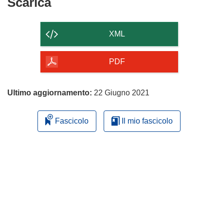
Scarica
Scarica
il
contenuto
XML
della
pagina
PDF
Ultimo aggiornamento:
22 Giugno 2021
Fascicolo
Il mio fascicolo