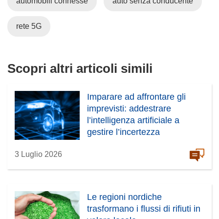
automobili connesse
auto senza conducente
i
n
u
rete 5G
n
a
n
Scopri altri articoli simili
u
o
v
Imparare ad affrontare gli
a
imprevisti: addestrare
f
l’intelligenza artificiale a
i
gestire l’incertezza
n
3 Luglio 2026
e
s
t
r
Le regioni nordiche
a
trasformano i flussi di rifiuti in
)