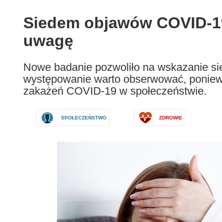
available
in
Siedem objawów COVID-19
the
uwagę
following
languages:
Nowe badanie pozwoliło na wskazanie si
występowanie warto obserwować, poniew
zakażeń COVID-19 w społeczeństwie.
SPOŁECZEŃSTWO
ZDROWIE