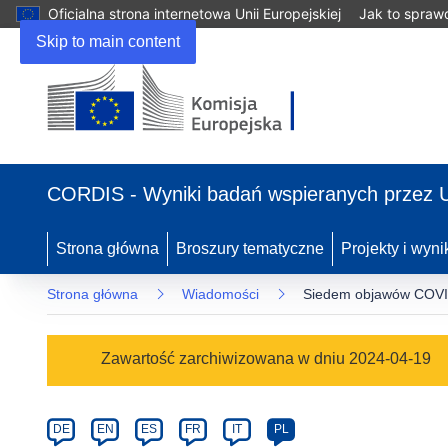
Oficjalna strona internetowa Unii Europejskiej
Jak to spraw
Skip to main content
(odnośnik
otworzy
CORDIS - Wyniki badań wspieranych przez 
się
w
nowym
Strona główna
Broszury tematyczne
Projekty i wyni
oknie)
Strona główna
Wiadomości
Siedem objawów COVID
Article
Zawartość zarchiwizowana w dniu 2024-04-19
Category
Article
DE
EN
ES
FR
IT
PL