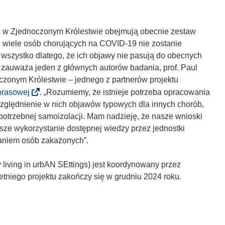
R w Zjednoczonym Królestwie obejmują obecnie zestaw
e wiele osób chorujących na COVID-19 nie zostanie
 wszystko dlatego, że ich objawy nie pasują do obecnych
 zauważa jeden z głównych autorów badania, prof. Paul
oczonym Królestwie – jednego z partnerów projektu
(
 prasowej
. „Rozumiemy, że istnieje potrzeba opracowania
o
względnienie w nich objawów typowych dla innych chorób,
d
potrzebnej samoizolacji. Mam nadzieję, że nasze wnioski
n
sze wykorzystanie dostępnej wiedzy przez jednostki
o
aniem osób zakażonych”.
ś
n
iving in urbAN SEttings) jest koordynowany przez
i
letniego projektu zakończy się w grudniu 2024 roku.
k
o
t
w