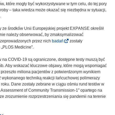
w, które mogły być wykorzystywane w tym celu, do tej pory
oroby – taka wiedza może okazać się niezbędna w sytuacji,
.
 ze środków Unii Europejskiej projekt EXPANSE określił
anie należy obserwować, by zmaksymalizować
(
rzeprowadzonych przez nich
badań
zostały
o
 „PLOS Medicine”.
d
n
ów na COVID-19 są ograniczone, dostępne testy muszą być
o
sób. Aby wskazać kluczowe objawy, które mogą wspomagać
ś
 przeszło miliona pacjentów z potwierdzonym wynikiem
n
wykonanego techniką reakcji łańcuchowej polimerazy
i
 roku. Dane zostały zebrane w ciągu ośmiu rund testów w
k
e Assessment of Community Transmission-1” opartego na
o
e zrozumienie rozprzestrzeniania się pandemii na terenie
t
w
o