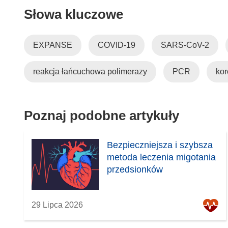
Słowa kluczowe
d
n
o
EXPANSE
COVID-19
SARS-CoV-2
ś
n
reakcja łańcuchowa polimerazy
PCR
kor
i
k
o
t
Poznaj podobne artykuły
w
o
Bezpieczniejsza i szybsza
r
metoda leczenia migotania
z
przedsionków
y
s
i
29 Lipca 2026
ę
w