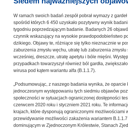
Siedem najważniejszych objawó
W ramach swoich badań zespół pobrał wymazy z gardeł 
spośród których 6 450 uzyskało pozytywny wynik badani
tygodniu poprzedzającym badanie. Badanych 26 objawó
czynnik wskazujący na wysokie prawdopodobieństwo p
dzikiego. Objawy te, różniące się tylko nieznacznie w 
zaburzenia zmysłu węchu, utratę lub zaburzenia zmysłu 
wcześniej, dreszcze, utratę apetytu i bóle mięśni. Wyst
przypadkach towarzyszył również ból gardła, zwiększa
wirusa pod kątem wariantu alfa (B.1.1.7).
„Podsumowując, z naszego badania wynika, że oparcie 
jednoczesnym występowaniu tych siedmiu objawów poz
społeczności w sytuacjach ograniczonej dostępności test
czerwcem 2020 roku i styczniem 2021 roku. Te informacj
krajach, które dysponują ograniczonymi możliwościami 
przewidywanie możliwości zakażenia wariantem B.1.1.7 w
dominującym w Zjednoczonym Królestwie, Stanach Zjedno