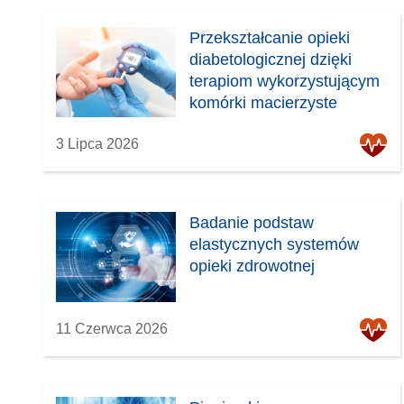
n
o
Przekształcanie opieki
w
diabetologicznej dzięki
y
terapiom wykorzystującym
m
komórki macierzyste
o
k
3 Lipca 2026
n
i
e
Badanie podstaw
)
elastycznych systemów
opieki zdrowotnej
11 Czerwca 2026