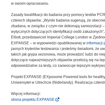
w swoim opracowaniu.
Zasady kwalifikacji do badania przy pomocy testów PC
czterech objawów. „Wyniki badania sugerują, że obecni
zbadana, w związku z czym nie dokonają samoizolacji –
wytycznych dotyczących identyfikacji osób zakażonych”,
Elliott, przedstawiciel Imperial College London w Zjedn
EXPANSE – w wypowiedzi opublikowanej w
informacji
jasnych kryteriów testowania i jesteśmy świadomi, że u
takich jak grypa sezonowa, może prowadzić ludzi do nie
dotyczące najważniejszych objawów przełożą się na lep
odpowiedzialne za testy, co zaowocuje lepszym wykryw
Projekt EXPANSE (EXposome Powered tools for healthy l
Uniwersytet w Utrechcie (Niderlandy). Realizacja cztero
(
strona projektu EXPANSE
o