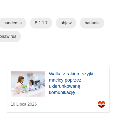
o
r
z
pandemia
B.1.1.7
objaw
badanie
y
s
onawirus
i
ę
w
n
o
w
Walka z rakiem szyjki
y
macicy poprzez
m
ukierunkowaną
o
komunikację
k
n
10 Lipca 2026
i
e