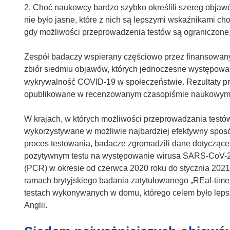
2. Choć naukowcy bardzo szybko określili szereg objawó
nie było jasne, które z nich są lepszymi wskaźnikami ch
gdy możliwości przeprowadzenia testów są ograniczone
Zespół badaczy wspierany częściowo przez finansowany
zbiór siedmiu objawów, których jednoczesne występow
wykrywalność COVID-19 w społeczeństwie. Rezultaty p
opublikowane w recenzowanym czasopiśmie naukowym
W krajach, w których możliwości przeprowadzania test
wykorzystywane w możliwie najbardziej efektywny spo
proces testowania, badacze zgromadzili dane dotyczące
pozytywnym testu na występowanie wirusa SARS-CoV-2 
(PCR) w okresie od czerwca 2020 roku do stycznia 2021
ramach brytyjskiego badania zatytułowanego „REal-tim
testach wykonywanych w domu, którego celem było lepsz
Anglii.