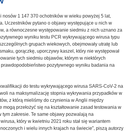
w
r
z
i nosów 1 147 370 ochotników w wieku powyżej 5 lat,
y
a. Uczestników pytano o objawy występujące u nich w
s
w, a równoczesne występowanie siedmiu z nich uznano za
i
ozytywnego wyniku testu PCR wykrywającego wirusa typu
ę
poszczególnych grupach wiekowych, obejmowały utratę lub
w
smaku, gorączkę, uporczywy kaszel, który nie występował
n
ępowanie tych siedmiu objawów, którym w niektórych
o
ło prawdopodobieństwo pozytywnego wyniku badania na
w
y
m
kwalifikacji do testu wykrywającego wirusa SARS-CoV-2 na
o
woli na maksymalizację stopnia wykrywania przypadków w
k
ów, z którą mieliśmy do czynienia w Anglii między
n
e mogą przełożyć się na kształtowanie zasad testowania w
i
w tym zakresie. Te same objawy pozwalają na
e
irusa, który w kwietniu 2021 roku stał się wariantem
)
czonych i wielu innych krajach na świecie”, piszą autorzy