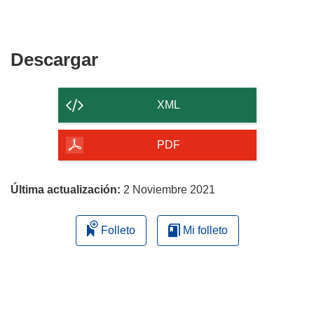
Descargar
Descargar
el
contenido
XML
de
la
PDF
página
Última actualización:
2 Noviembre 2021
Folleto
Mi folleto