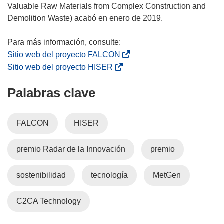
a
Valuable Raw Materials from Complex Construction and
n
Demolition Waste) acabó en enero de 2019.
a
)
(
Sitio web del proyecto FALCON
s
(
Sitio web del proyecto HISER
e
s
Palabras clave
a
e
b
a
r
b
FALCON
HISER
i
r
r
i
premio Radar de la Innovación
premio
á
r
e
á
n
e
sostenibilidad
tecnología
MetGen
u
n
n
u
C2CA Technology
a
n
n
a