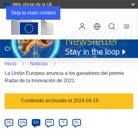
Web oficial de la UE
Skip to main content
Menu
(se
abrirá
CORDIS
en
una
Inicio
Noticias
nueva
ventana)
La Unión Europea anuncia a los ganadores del premio
Radar de la Innovación de 2021
Article
Contenido archivado el 2024-04-19
Category
Article
DE
EN
ES
FR
IT
PL
available
in