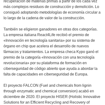
b
recuperación de materias primas a partir de los cada vez
r
más complejos residuos de construcción y demolición. Lo
i
consiguió adoptando metodologías de economía circular a
r
lo largo de la cadena de valor de la construcción.
á
e
También se eligieron ganadores en otras dos categorías.
n
La empresa italiana React4Life recibió el premio de
u
«Innovación en tecnología sanitaria» por su sistema de
n
órgano en chip que acelera el desarrollo de nuevos
a
fármacos y tratamientos. La empresa checa Kypo ganó el
n
premio de la categoría «Innovación con una tecnología
u
revolucionaria» por su plataforma de formación en
e
ciberseguridad de código abierto que ayuda a abordar la
v
falta de capacidades en ciberseguridad de Europa.
a
v
El proyecto FALCON (Fuel and chemicals from lignin
e
through enzymatic and chemical conversion) acabó en
n
diciembre de 2020. El proyecto HISER (Holistic Innovative
t
Solutions for an Efficient Recycling and Recovery of