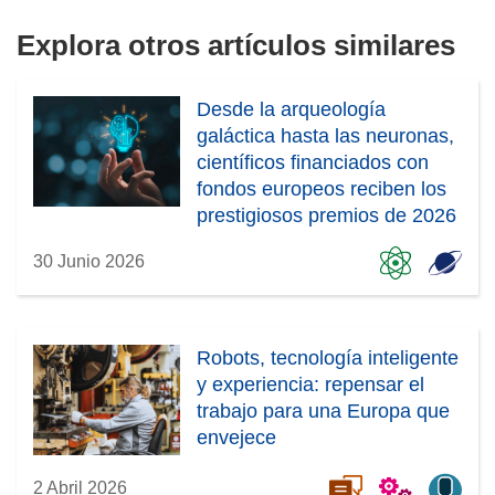
u
n
Explora otros artículos similares
e
u
v
e
a
v
Desde la arqueología
v
a
galáctica hasta las neuronas,
e
v
científicos financiados con
n
e
fondos europeos reciben los
t
n
prestigiosos premios de 2026
a
t
n
30 Junio 2026
a
a
n
)
a
)
Robots, tecnología inteligente
y experiencia: repensar el
trabajo para una Europa que
envejece
2 Abril 2026