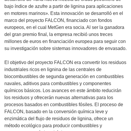
a
bajo índice de azufre a partir de lignina para aplicaciones
b
en motores marinos». Esta innovación se desarrolló en el
r
marco del proyecto FALCON, financiado con fondos
i
europeos, en el cual MetGen era socia. Al ser la ganadora
r
del gran premio final, la empresa recibió unos treces
á
millones de euros en financiación europea para seguir con
e
su investigación sobre sistemas innovadores de envasado.
n
u
El objetivo del proyecto FALCON era convertir los residuos
n
industriales ricos en lignina de las centrales de
a
biocombustibles de segunda generación en combustibles
n
navales, aditivos para combustibles y componentes
u
químicos básicos. Los avances en este ámbito reducirán
e
los residuos y ofrecerán nuevas alternativas para los
v
procesos basados en combustibles fósiles. El proceso de
a
FALCON, basado en la conversión química leve y
v
enzimática del flujo de residuos de lignina, ofrece un
e
método ecológico para producir combustibles y