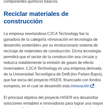
n
componentes químicos básicos.
t
Reciclar materiales de
a
n
construcción
a
)
La empresa neerlandesa C2CA Technology fue la
ganadora de la categoría «Innovación en tecnología de
desarrollo sostenible» por su revolucionario sistema de
reciclaje de materiales de construcción. Dicha tecnología
permitirá que el sector de la construcción sea circular y
reduzca notablemente la emisión de gases de efecto
invernadero. C2CA Technology es una empresa derivada
de la Universidad Tecnológica de Delft (los Países Bajos),
que fue socia del proyecto HISER, financiado con fondos
(
europeos, en el cual se desarrolló esta
innovación
.
s
e
El principal objetivo del proyecto HISER era desarrollar
a
soluciones rentables e innovadoras para lograr una mayor