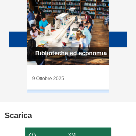
Biblioteche ed economia
9 Ottobre 2025
Scarica
Scarica
il
contenuto
XML