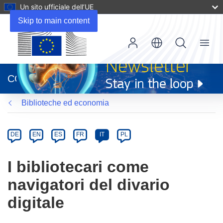
Un sito ufficiale dell’UE
Skip to main content
Menu
(si
apre
CORDIS
in
una
Biblioteche ed economia
nuova
finestra)
Article
Category
Article
DE
EN
ES
FR
IT
PL
available
in
I bibliotecari come
the
navigatori del divario
following
languages:
digitale