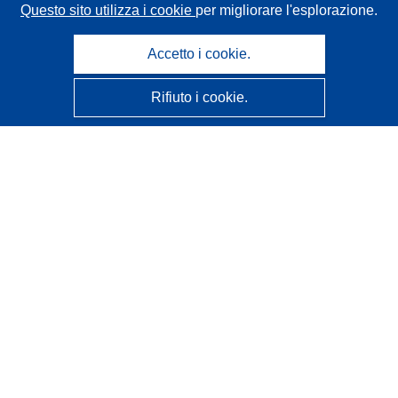
Questo sito utilizza i cookie
per migliorare l'esplorazione.
Accetto i cookie.
Rifiuto i cookie.
CORDIS - Risultati della ricerca dell’UE
Questo sito web è gestito dall'
Ufficio delle pubblicazioni
dell'Unione europea
Accessibilità
Classificazione semi-automatica dei progetti - Informativa
sulla spiegabilità
Contattaci
Contatta il nostro Help Desk