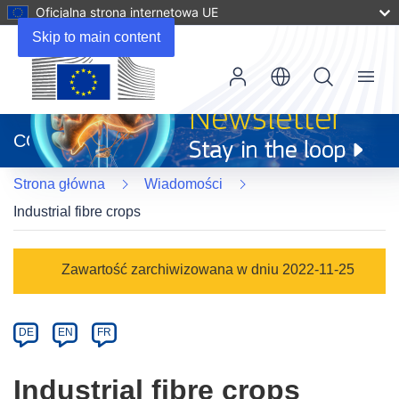
Oficjalna strona internetowa UE
Skip to main content
Menu
(odnośnik
otworzy
CORDIS
się
w
Strona główna
Wiadomości
nowym
oknie)
Industrial fibre crops
Article
Zawartość zarchiwizowana w dniu 2022-11-25
Category
Article
DE
EN
FR
available
in
Industrial fibre crops
the