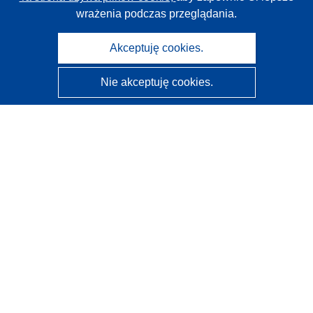
wrażenia podczas przeglądania.
Akceptuję cookies.
Nie akceptuję cookies.
CORDIS - Wyniki badań wspieranych przez UE
Administratorem tej strony internetowej jest
Urząd
Publikacji Unii Europejskiej
Dostępność
Częściowo zautomatyzowana klasyfikacja projektów -
Informacja na temat wyjaśnialności
Kontakt
Skontaktuj się z naszym punktem Help Desk