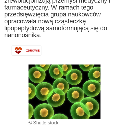
zrewolucjonizują przemysł medyczny i
farmaceutyczny. W ramach tego
przedsięwzięcia grupa naukowców
opracowała nową cząsteczkę
lipopeptydową samoformującą się do
nanonośnika.
ZDROWIE
© Shutterstock