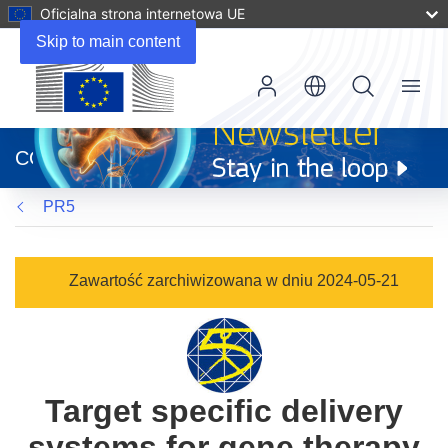
Oficjalna strona internetowa UE
Skip to main content
Menu
(odnośnik
otworzy
CORDIS
się
w
PR5
nowym
oknie)
Zawartość zarchiwizowana w dniu 2024-05-21
Target specific delivery
systems for gene therapy