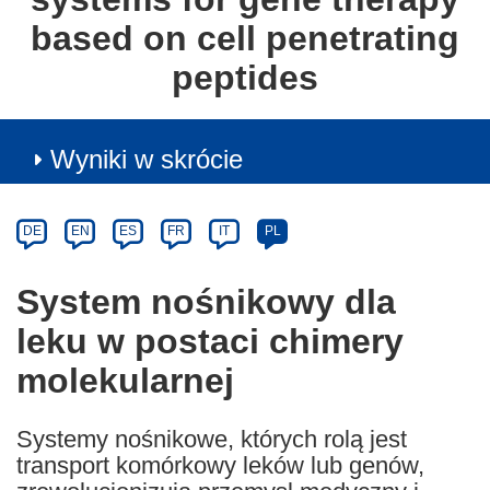
based on cell penetrating
peptides
Wyniki w skrócie
Article
Category
Article
DE
EN
ES
FR
IT
PL
available
in
System nośnikowy dla
the
leku w postaci chimery
following
languages:
molekularnej
Systemy nośnikowe, których rolą jest
transport komórkowy leków lub genów,