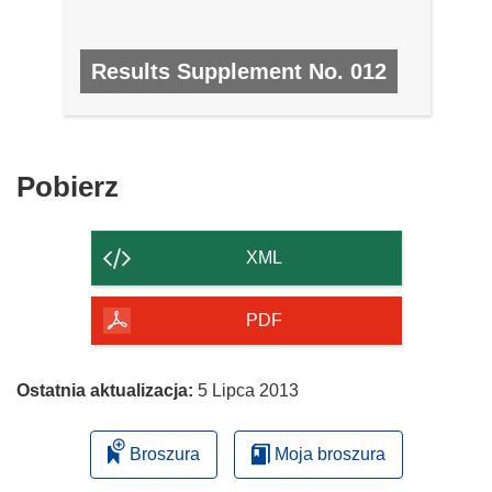
Results Supplement No. 012
NR 12, LUTY 2009
Pobierz
Pobierz
zawartość
strony
XML
PDF
Ostatnia aktualizacja:
5 Lipca 2013
Broszura
Moja broszura