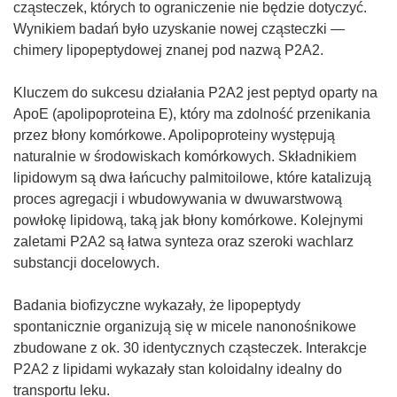
cząsteczek, których to ograniczenie nie będzie dotyczyć.
Wynikiem badań było uzyskanie nowej cząsteczki —
chimery lipopeptydowej znanej pod nazwą P2A2.
Kluczem do sukcesu działania P2A2 jest peptyd oparty na
ApoE (apolipoproteina E), który ma zdolność przenikania
przez błony komórkowe. Apolipoproteiny występują
naturalnie w środowiskach komórkowych. Składnikiem
lipidowym są dwa łańcuchy palmitoilowe, które katalizują
proces agregacji i wbudowywania w dwuwarstwową
powłokę lipidową, taką jak błony komórkowe. Kolejnymi
zaletami P2A2 są łatwa synteza oraz szeroki wachlarz
substancji docelowych.
Badania biofizyczne wykazały, że lipopeptydy
spontanicznie organizują się w micele nanonośnikowe
zbudowane z ok. 30 identycznych cząsteczek. Interakcje
P2A2 z lipidami wykazały stan koloidalny idealny do
transportu leku.