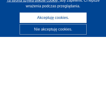
Ta strona używa plików cookie,
aby zapewnić Ci lepsze
wrażenia podczas przeglądania.
Akceptuję cookies.
Nie akceptuję cookies.
CORDIS - Wyniki badań wspieranych przez UE
Administratorem tej strony internetowej jest
Urząd
Publikacji Unii Europejskiej
Dostępność
Częściowo zautomatyzowana klasyfikacja projektów -
Informacja na temat wyjaśnialności
Kontakt