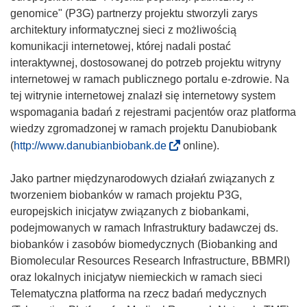
genomice" (P3G) partnerzy projektu stworzyli zarys
architektury informatycznej sieci z możliwością
komunikacji internetowej, której nadali postać
interaktywnej, dostosowanej do potrzeb projektu witryny
internetowej w ramach publicznego portalu e-zdrowie. Na
tej witrynie internetowej znalazł się internetowy system
wspomagania badań z rejestrami pacjentów oraz platforma
wiedzy zgromadzonej w ramach projektu Danubiobank
(
(
http://www.danubianbiobank.de
online).
o
d
Jako partner międzynarodowych działań związanych z
n
tworzeniem biobanków w ramach projektu P3G,
o
europejskich inicjatyw związanych z biobankami,
ś
podejmowanych w ramach Infrastruktury badawczej ds.
n
biobanków i zasobów biomedycznych (Biobanking and
i
Biomolecular Resources Research Infrastructure, BBMRI)
k
oraz lokalnych inicjatyw niemieckich w ramach sieci
o
Telematyczna platforma na rzecz badań medycznych