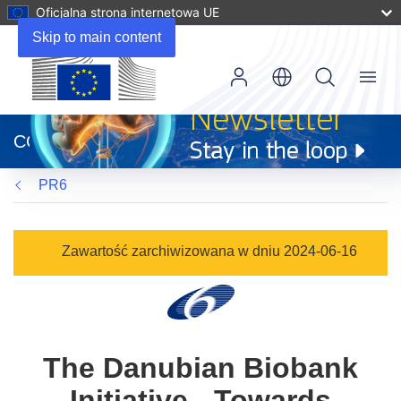
Oficjalna strona internetowa UE
Skip to main content
Menu
(odnośnik
otworzy
CORDIS
się
w
PR6
nowym
oknie)
Zawartość zarchiwizowana w dniu 2024-06-16
The Danubian Biobank
Initiative - Towards