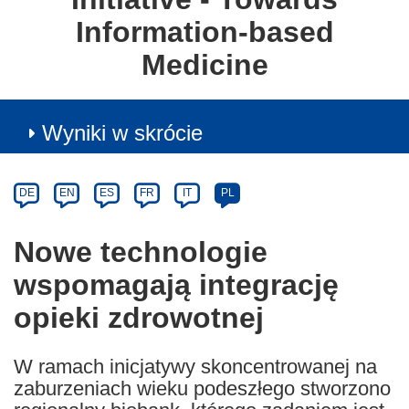
Information-based
Medicine
Wyniki w skrócie
Article
Category
Article
DE
EN
ES
FR
IT
PL
available
in
Nowe technologie
the
wspomagają integrację
following
languages:
opieki zdrowotnej
W ramach inicjatywy skoncentrowanej na
zaburzeniach wieku podeszłego stworzono