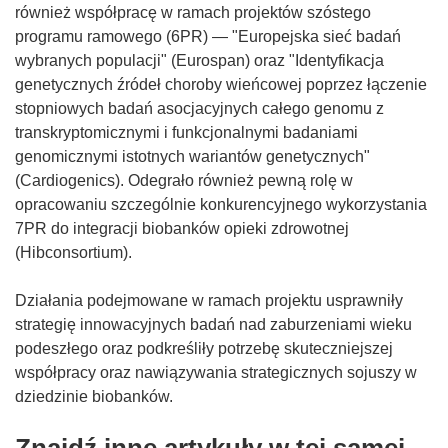
e
również współpracę w ramach projektów szóstego
)
programu ramowego (6PR) — "Europejska sieć badań
wybranych populacji" (Eurospan) oraz "Identyfikacja
genetycznych źródeł choroby wieńcowej poprzez łączenie
stopniowych badań asocjacyjnych całego genomu z
transkryptomicznymi i funkcjonalnymi badaniami
genomicznymi istotnych wariantów genetycznych"
(Cardiogenics). Odegrało również pewną rolę w
opracowaniu szczególnie konkurencyjnego wykorzystania
7PR do integracji biobanków opieki zdrowotnej
(Hibconsortium).
Działania podejmowane w ramach projektu usprawniły
strategię innowacyjnych badań nad zaburzeniami wieku
podeszłego oraz podkreśliły potrzebę skuteczniejszej
współpracy oraz nawiązywania strategicznych sojuszy w
dziedzinie biobanków.