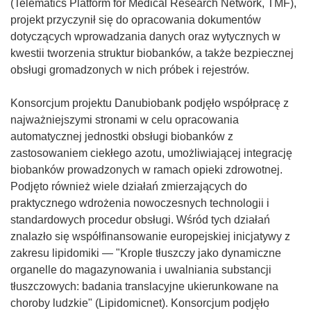
t
(Telematics Platform for Medical Research Network, TMF),
w
projekt przyczynił się do opracowania dokumentów
o
dotyczących wprowadzania danych oraz wytycznych w
r
kwestii tworzenia struktur biobanków, a także bezpiecznej
z
obsługi gromadzonych w nich próbek i rejestrów.
y
s
Konsorcjum projektu Danubiobank podjęło współpracę z
i
najważniejszymi stronami w celu opracowania
ę
automatycznej jednostki obsługi biobanków z
w
zastosowaniem ciekłego azotu, umożliwiającej integrację
n
biobanków prowadzonych w ramach opieki zdrowotnej.
o
Podjęto również wiele działań zmierzających do
w
praktycznego wdrożenia nowoczesnych technologii i
y
standardowych procedur obsługi. Wśród tych działań
m
znalazło się współfinansowanie europejskiej inicjatywy z
o
zakresu lipidomiki — "Krople tłuszczy jako dynamiczne
k
organelle do magazynowania i uwalniania substancji
n
tłuszczowych: badania translacyjne ukierunkowane na
i
choroby ludzkie" (Lipidomicnet). Konsorcjum podjęło