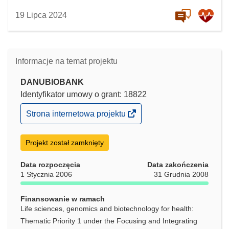
19 Lipca 2024
Informacje na temat projektu
DANUBIOBANK
Identyfikator umowy o grant: 18822
(odnośnik
Strona internetowa projektu
otworzy
się
w
Projekt został zamknięty
nowym
oknie)
Data rozpoczęcia
Data zakończenia
1 Stycznia 2006
31 Grudnia 2008
Finansowanie w ramach
Life sciences, genomics and biotechnology for health:
Thematic Priority 1 under the Focusing and Integrating