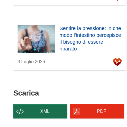
Sentire la pressione: in che
modo l’intestino percepisce
il bisogno di essere
riparato
3 Luglio 2026
Scarica
Scarica
il
contenuto
XML
PDF
della