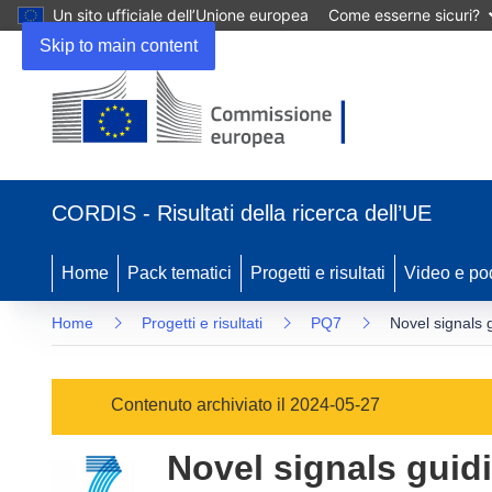
Un sito ufficiale dell’Unione europea
Come esserne sicuri?
Skip to main content
(si
apre
CORDIS - Risultati della ricerca dell’UE
in
una
nuova
Home
Pack tematici
Progetti e risultati
Video e po
finestra)
Home
Progetti e risultati
PQ7
Novel signals 
Contenuto archiviato il 2024-05-27
Novel signals guid