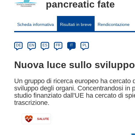
pancreatic fate
Scheda informativa
Risultati in breve
Rendicontazione
Article
Category
Article
DE
EN
ES
FR
IT
PL
available
in
Nuova luce sullo sviluppo
the
following
Un gruppo di ricerca europeo ha cercato di
languages:
sviluppo degli organi. Concentrandosi in p
studio finanziato dall'UE ha cercato di spie
trascrizione.
SALUTE