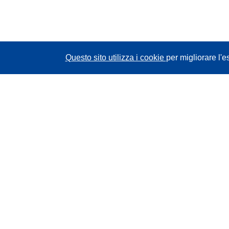
Questo sito utilizza i cookie
per migliorare l'e
CORDIS - Risultati della ricerca dell’UE
Questo sito web è gestito dall'
Ufficio delle
pubblicazioni dell'Unione europea
Accessibilità
Classificazione semi-automatica dei progetti -
Informativa sulla spiegabilità