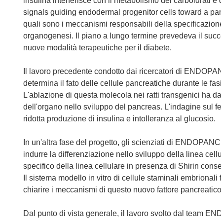
insulina interferisce con il metabolismo dei carboidrati 
signals guiding endodermal progenitor cells toward a panc
quali sono i meccanismi responsabili della specificazion
organogenesi. Il piano a lungo termine prevedeva il succe
nuove modalità terapeutiche per il diabete.
Il lavoro precedente condotto dai ricercatori di ENDOPANC 
determina il fato delle cellule pancreatiche durante le fasi
L'ablazione di questa molecola nei ratti transgenici ha d
dell'organo nello sviluppo del pancreas. L'indagine sul f
ridotta produzione di insulina e intolleranza al glucosio.
In un'altra fase del progetto, gli scienziati di ENDOPANC 
indurre la differenziazione nello sviluppo della linea ce
specifico della linea cellulare in presenza di Shirin consent
Il sistema modello in vitro di cellule staminali embrionali 
chiarire i meccanismi di questo nuovo fattore pancreatico
Dal punto di vista generale, il lavoro svolto dal team 