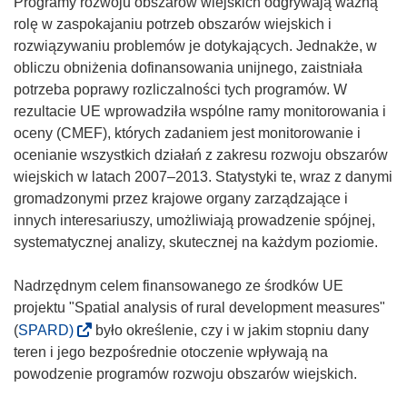
Programy rozwoju obszarów wiejskich odgrywają ważną
rolę w zaspokajaniu potrzeb obszarów wiejskich i
rozwiązywaniu problemów je dotykających. Jednakże, w
obliczu obniżenia dofinansowania unijnego, zaistniała
potrzeba poprawy rozliczalności tych programów. W
rezultacie UE wprowadziła wspólne ramy monitorowania i
oceny (CMEF), których zadaniem jest monitorowanie i
ocenianie wszystkich działań z zakresu rozwoju obszarów
wiejskich w latach 2007–2013. Statystyki te, wraz z danymi
gromadzonymi przez krajowe organy zarządzające i
innych interesariuszy, umożliwiają prowadzenie spójnej,
systematycznej analizy, skutecznej na każdym poziomie.
Nadrzędnym celem finansowanego ze środków UE
projektu "Spatial analysis of rural development measures"
(
(
SPARD)
było określenie, czy i w jakim stopniu dany
o
teren i jego bezpośrednie otoczenie wpływają na
d
powodzenie programów rozwoju obszarów wiejskich.
n