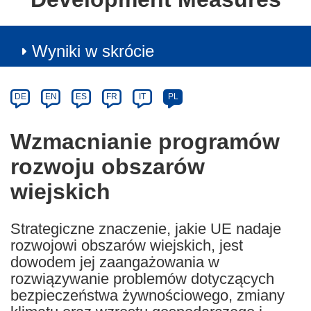
Wyniki w skrócie
Article
Category
Article
DE
EN
ES
FR
IT
PL
available
in
Wzmacnianie programów
the
rozwoju obszarów
following
languages:
wiejskich
Strategiczne znaczenie, jakie UE nadaje
rozwojowi obszarów wiejskich, jest
dowodem jej zaangażowania w
rozwiązywanie problemów dotyczących
bezpieczeństwa żywnościowego, zmiany