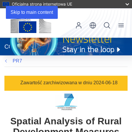
Oficjalna strona internetowa UE
Skip to main content
Menu
(odnośnik
otworzy
CORDIS
się
w
PR7
nowym
oknie)
Zawartość zarchiwizowana w dniu 2024-06-18
Spatial Analysis of Rural
Development Measures