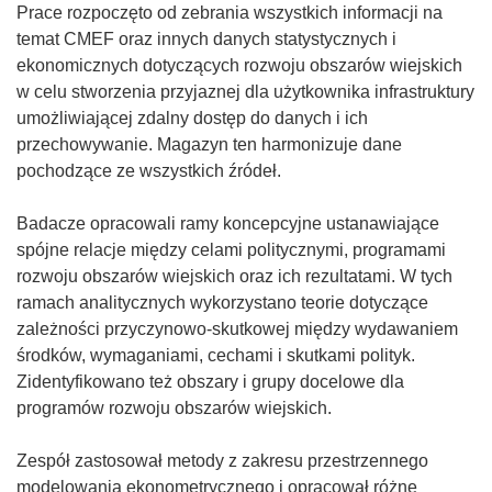
o
Prace rozpoczęto od zebrania wszystkich informacji na
ś
temat CMEF oraz innych danych statystycznych i
n
ekonomicznych dotyczących rozwoju obszarów wiejskich
i
w celu stworzenia przyjaznej dla użytkownika infrastruktury
k
umożliwiającej zdalny dostęp do danych i ich
o
przechowywanie. Magazyn ten harmonizuje dane
t
pochodzące ze wszystkich źródeł.
w
o
Badacze opracowali ramy koncepcyjne ustanawiające
r
spójne relacje między celami politycznymi, programami
z
rozwoju obszarów wiejskich oraz ich rezultatami. W tych
y
ramach analitycznych wykorzystano teorie dotyczące
s
zależności przyczynowo-skutkowej między wydawaniem
i
środków, wymaganiami, cechami i skutkami polityk.
ę
Zidentyfikowano też obszary i grupy docelowe dla
w
programów rozwoju obszarów wiejskich.
n
o
Zespół zastosował metody z zakresu przestrzennego
w
modelowania ekonometrycznego i opracował różne