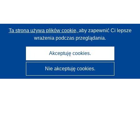
Ta strona używa plików cookie,
aby zapewnić Ci lepsze
wrażenia podczas przeglądania.
Akceptuję cookies.
Nie akceptuję cookies.
CORDIS - Wyniki badań wspieranych przez UE
Administratorem tej strony internetowej jest
Urząd
Publikacji Unii Europejskiej
Dostępność
Częściowo zautomatyzowana klasyfikacja projektów -
Informacja na temat wyjaśnialności