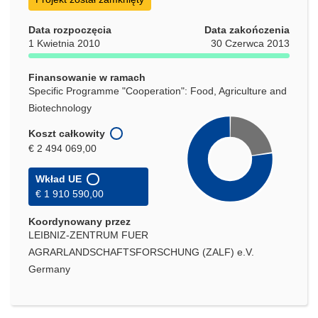
w
nowym
Data rozpoczęcia
Data zakończenia
oknie)
1 Kwietnia 2010
30 Czerwca 2013
Finansowanie w ramach
Specific Programme "Cooperation": Food, Agriculture and
Biotechnology
Koszt całkowity
€ 2 494 069,00
Wkład UE
€ 1 910 590,00
Koordynowany przez
LEIBNIZ-ZENTRUM FUER
AGRARLANDSCHAFTSFORSCHUNG (ZALF) e.V.
Germany