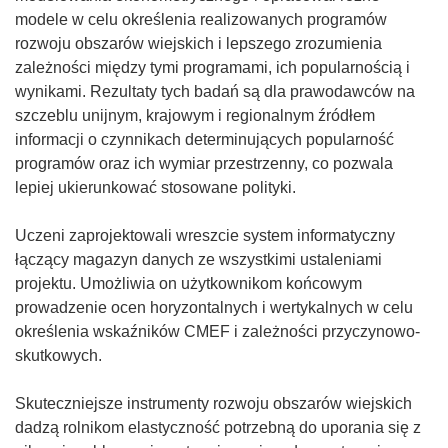
y
modele w celu określenia realizowanych programów
m
rozwoju obszarów wiejskich i lepszego zrozumienia
o
zależności między tymi programami, ich popularnością i
k
wynikami. Rezultaty tych badań są dla prawodawców na
n
szczeblu unijnym, krajowym i regionalnym źródłem
i
informacji o czynnikach determinujących popularność
e
programów oraz ich wymiar przestrzenny, co pozwala
)
lepiej ukierunkować stosowane polityki.
Uczeni zaprojektowali wreszcie system informatyczny
łączący magazyn danych ze wszystkimi ustaleniami
projektu. Umożliwia on użytkownikom końcowym
prowadzenie ocen horyzontalnych i wertykalnych w celu
określenia wskaźników CMEF i zależności przyczynowo-
skutkowych.
Skuteczniejsze instrumenty rozwoju obszarów wiejskich
dadzą rolnikom elastyczność potrzebną do uporania się z