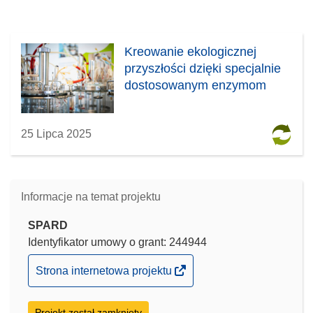
Kreowanie ekologicznej
przyszłości dzięki specjalnie
dostosowanym enzymom
25 Lipca 2025
Informacje na temat projektu
SPARD
Identyfikator umowy o grant: 244944
(odnośnik
Strona internetowa projektu
otworzy
się
Projekt został zamknięty