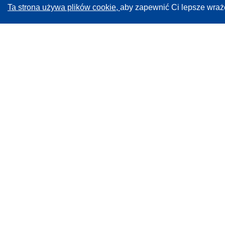
Ta strona używa plików cookie,
aby zapewnić Ci lepsze wraż
CORDIS - Wyniki badań wspieranych przez UE
Administratorem tej strony internetowej jest
Urząd
Publikacji Unii Europejskiej
Dostępność
Częściowo zautomatyzowana klasyfikacja projektów -
Informacja na temat wyjaśnialności