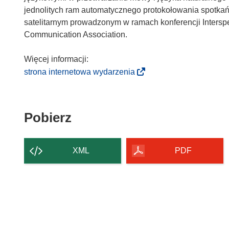
jednolitych ram automatycznego protokołowania spotkań
satelitarnym prowadzonym w ramach konferencji Intersp
Communication Association.
Więcej informacji:
(
strona internetowa wydarzenia
o
d
n
Pobierz
Pobierz
o
zawartość
ś
n
strony
XML
PDF
i
k
o
t
w
o