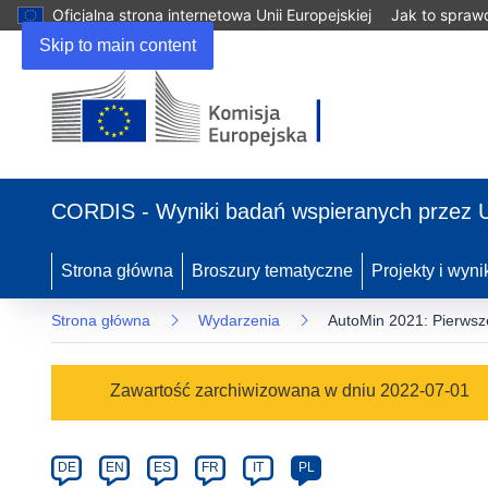
Oficjalna strona internetowa Unii Europejskiej
Jak to spraw
Skip to main content
(odnośnik
otworzy
CORDIS - Wyniki badań wspieranych przez 
się
w
nowym
Strona główna
Broszury tematyczne
Projekty i wyni
oknie)
Strona główna
Wydarzenia
AutoMin 2021: Pierwsz
Event
Zawartość zarchiwizowana w dniu 2022-07-01
category
Article
DE
EN
ES
FR
IT
PL