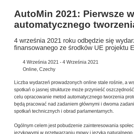
available
in
AutoMin 2021: Pierwsze w
the
automatycznego tworzeni
following
languages:
4 września 2021 roku odbędzie się wyda
finansowanego ze środków UE projektu 
4 Września 2021 - 4 Września 2021
Online, Czechy
Liczba wydarzeń prowadzonych online stale rośnie, a w
spotkań o jasnej strukturze może przynieść oszczędno
celu opracowanie metod automatycznego tworzenia proto
będą pracować nad zadaniem głównymi i dwoma zadani
spotkań technicznych i obrad parlamentarnych.
Ogólnym celem jest pobudzenie zainteresowania społec
językowymi w przetwarzaniu mowy i języka naturalneg