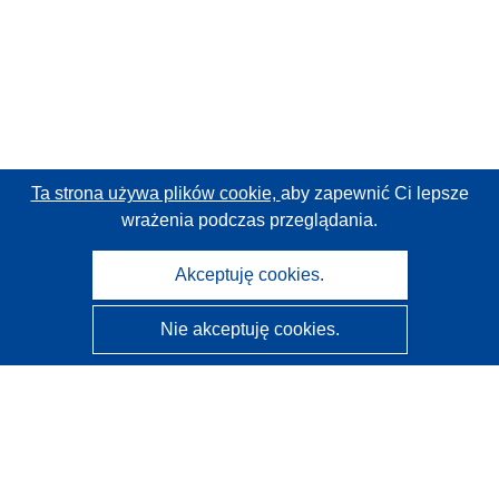
Ta strona używa plików cookie,
aby zapewnić Ci lepsze
wrażenia podczas przeglądania.
Akceptuję cookies.
Nie akceptuję cookies.
CORDIS - Wyniki badań wspieranych przez UE
Administratorem tej strony internetowej jest
Urząd
Publikacji Unii Europejskiej