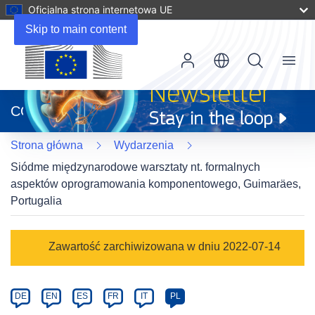
Oficjalna strona internetowa UE
Skip to main content
Menu
(odnośnik
otworzy
CORDIS
się
w
Strona główna
Wydarzenia
nowym
oknie)
Siódme międzynarodowe warsztaty nt. formalnych
aspektów oprogramowania komponentowego, Guimaräes,
Portugalia
Event
Zawartość zarchiwizowana w dniu 2022-07-14
category
Article
DE
EN
ES
FR
IT
PL
available