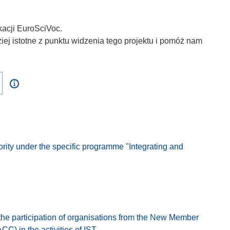
kacji EuroSciVoc.
iej istotne z punktu widzenia tego projektu i pomóż nam
ority under the specific programme "Integrating and
e the participation of organisations from the New Member
C) in the activities of IST