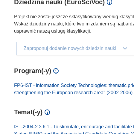
Dziedzina nauki (EuroSciVoc)
Projekt nie został jeszcze sklasyfikowany według klasyfi
Wskaż dziedziny nauki, które twoim zdaniem są najbardz
usprawnić naszą usługę klasyfikacji.
Zaproponuj dodanie nowych dziedzin nauki
Program(-y)
FP6-IST - Information Society Technologies: thematic pri
strengthening the European research area" (2002-2006).
Temat(-y)
IST-2004-2.3.6.1 - To stimulate, encourage and facilitat
States (NMS) and the Associated Candidate Countries (AC