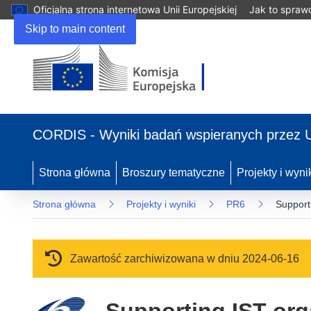
Oficjalna strona internetowa Unii Europejskiej
Jak to spraw
Skip to main content
(odnośnik otworzy się w nowym oknie)
CORDIS - Wyniki badań wspieranych przez 
Strona główna
Broszury tematyczne
Projekty i wyni
Strona główna
Projekty i wyniki
PR6
Support
Zawartość zarchiwizowana w dniu 2024-06-16
Supporting IST org