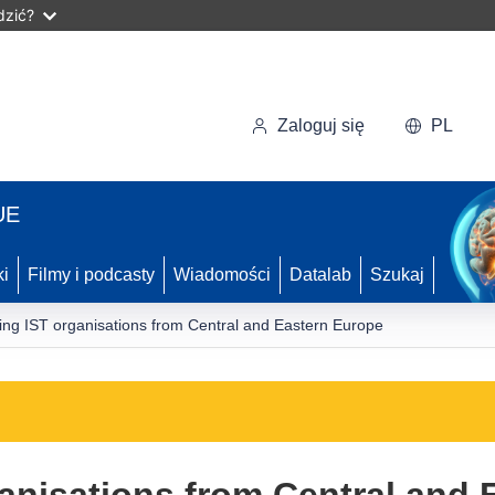
dzić?
Zaloguj się
PL
UE
ki
Filmy i podcasty
Wiadomości
Datalab
Szukaj
ing IST organisations from Central and Eastern Europe
anisations from Central and 