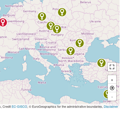
+
-
s, Credit
EC-GISCO
, © EuroGeographics for the administrative boundaries,
Disclaimer