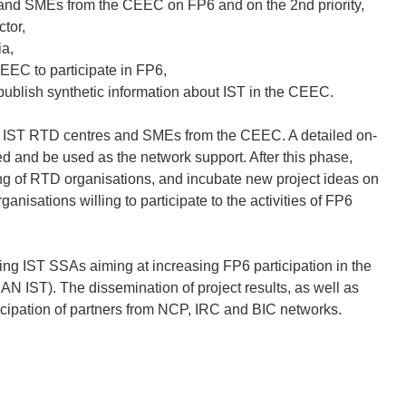
 and SMEs from the CEEC on FP6 and on the 2nd priority,
ctor,
ia,
EEC to participate in FP6,
ublish synthetic information about IST in the CEEC.
ng of IST RTD centres and SMEs from the CEEC. A detailed on-
ed and be used as the network support. After this phase,
ing of RTD organisations, and incubate new project ideas on
nisations willing to participate to the activities of FP6
oing IST SSAs aiming at increasing FP6 participation in the
T). The dissemination of project results, as well as
ticipation of partners from NCP, IRC and BIC networks.