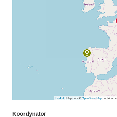
Leaflet
| Map data ©
OpenStreetMap
contributor
Koordynator