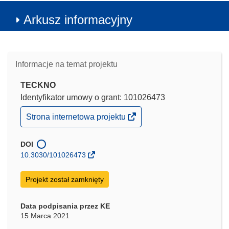
Arkusz informacyjny
Informacje na temat projektu
TECKNO
Identyfikator umowy o grant: 101026473
(odnośnik
Strona internetowa projektu
otworzy
się
w
DOI
nowym
10.3030/101026473
oknie)
Projekt został zamknięty
Data podpisania przez KE
15 Marca 2021