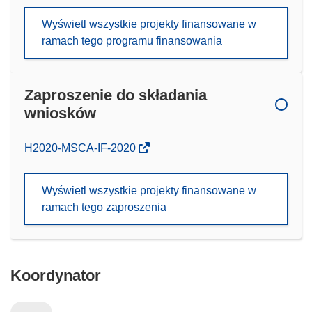
Wyświetl wszystkie projekty finansowane w
ramach tego programu finansowania
Zaproszenie do składania
wniosków
(odnośnik
H2020-MSCA-IF-2020
otworzy
się
Wyświetl wszystkie projekty finansowane w
w
ramach tego zaproszenia
nowym
oknie)
Koordynator