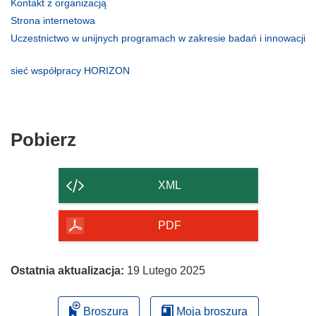
(odnośnik
Kontakt z organizacją
otworzy
(odnośnik
Strona internetowa
się
otworzy
Uczestnictwo w unijnych programach w zakresie badań i innowacji
w
się
(odnośnik
nowym
w
otworzy
(odnośnik
sieć współpracy HORIZON
oknie)
nowym
się
otworzy
oknie)
w
się
nowym
w
oknie)
nowym
Pobierz
Pobierz
oknie)
zawartość
strony
XML
PDF
Ostatnia aktualizacja:
19 Lutego 2025
Broszura
Moja broszura